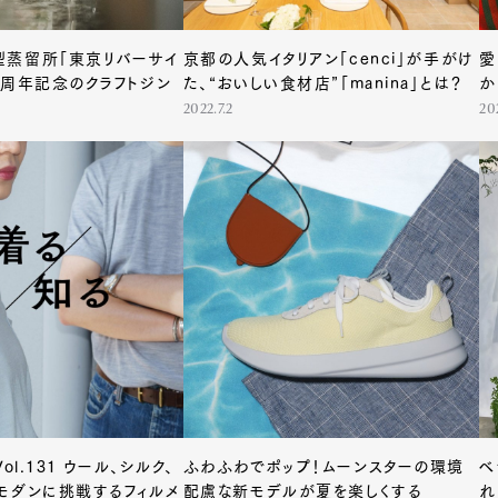
型蒸留所「東京リバーサイ
京都の人気イタリアン「cenci」が手がけ
愛
1周年記念のクラフトジン
た、“おいしい食材店”「manina」とは？
か
2022.7.2
20
ol.131 ウール、シルク、
ふわふわでポップ！ムーンスターの環境
ベ
モダンに挑戦するフィルメ
配慮な新モデルが夏を楽しくする
れ