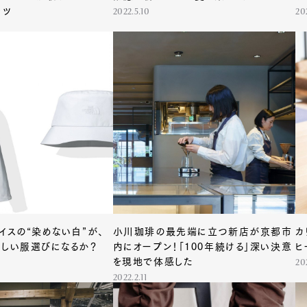
ャツ
2022.5.10
20
イスの“染めない白”が、
小川珈琲の最先端に立つ新店が京都市
カ
新しい服選びになるか？
内にオープン！「100年続ける」深い決意
ヒ
を現地で体感した
202
2022.2.11