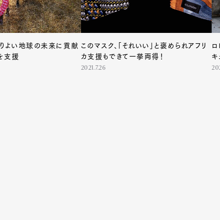
よりよい地球の未来に貢献
このマスク、「それいい」と褒められアフリ
ロ
を支援
カ支援もできて一挙両得！
キ
2021.7.26
202