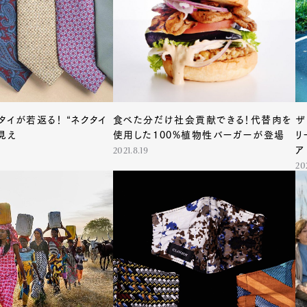
Art&Design
Watch
Fashion
ourmet
Cars
Product
Culture
タイが若返る！ “ネクタイ
食べた分だけ社会貢献できる！代替肉を
ザ
見え
使用した100%植物性バーガーが登場
リ
Lifestyle
ア
2021.8.19
202
mbership
Magazine
Official Columnist
About
et
Pen international
Pen tw