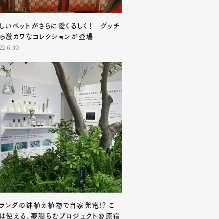
しいペットがさらに愛くるしく！ グッチ
ら激カワなコレクションが登場
22.6.30
ランダの鉢植え植物で自家発電!? こ
は使える、夢膨らむプロジェクト＠原宿