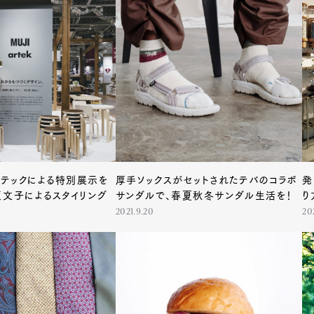
テックによる特別展示を
厚手ソックスがセットされたテバのコラボ
発
原文子によるスタイリング
サンダルで、春夏秋冬サンダル生活を！
り
2021.9.20
202