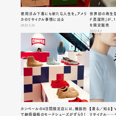
使用済み下着にも新たな人生を。アメリ
世界初の再生
カのリサイクル事情に迫る
ド蒸溜所」が、
を限定販売
2023.5.24
2022.8.1
カンペールの4日間限定店には、機能的
【着る／知る】 V
で納得価格のモードシューズがずらり！
リサイクル……