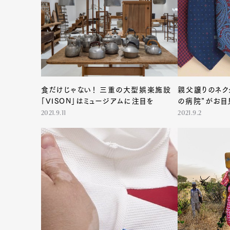
G
食だけじゃない！ 三重の大型娯楽施設
親父譲りのネク
「VISON」はミュージアムに注目を
の病院”がお目
2021.9.11
2021.9.2
Pen Me
Pen Me