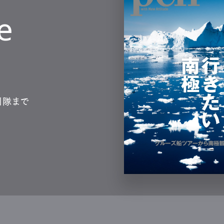
e
測隊まで