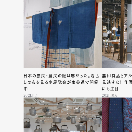
日本の庶民・農民の服は麻だった。着古
無印良品とアル
しの布を見る小展覧会が表参道で開催
見逃すな！ 作
中
にも注目
2021.11.4
2021.10.6