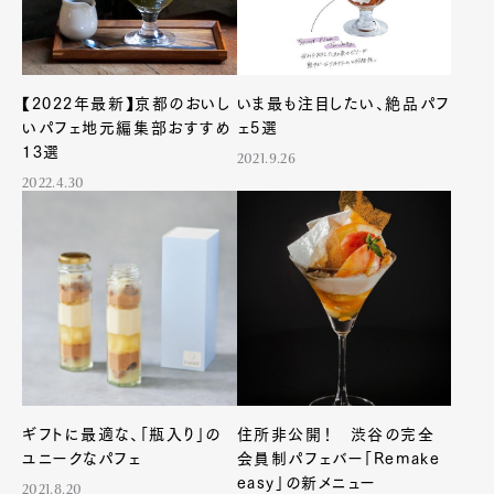
【2022年最新】京都のおいし
いま最も注目したい、絶品パフ
いパフェ地元編集部おすすめ
ェ5選
13選
2021.9.26
2022.4.30
ギフトに最適な、「瓶入り」の
住所非公開！ 渋谷の完全
ユニークなパフェ
会員制パフェバー「Remake
Art&Design
Watch
Fashion
easy」の新メニュー
2021.8.20