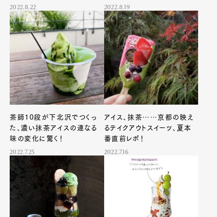
2022.8.22
2022.8.19
茶師10段が下北沢でつくっ
アイス、抹茶……京都の映え
た、濃い抹茶アイスの連なる
るテイクアウトスイーツ、夏本
味の変化に驚く！
番直前レポ！
2022.7.25
2022.7.16