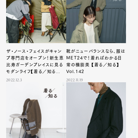
Pen Membership
Magazine
Official Columnist
About
Contact
ザ・ノース・フェイスがキャン
靴がニューバランスなら、服は
プ専門店をオープン！新生恵
MET24で！着ればわかる日
Pen Meet
比寿ガーデンプレイスに見る
常の機能美 【着る／知る】
モダンライフ【着る／知る
Vol.142
Pen international
Pen tw
Vol.143】
2022.12.3
2022.11.19