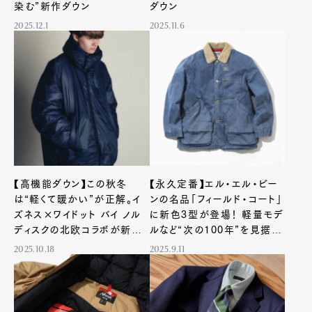
染む”新作ダウン
ダウン
2025.12.1
2025.11.6
【高機能ダウン】この秋冬
【永久定番】エル・エル・ビー
は“軽くて暖かい”が正解。イ
ンの名品「フィールド・コート」
ズネス×ワイドット バイ ノル
に新色3型が登場！ 軽量モデ
ディスクの北欧コラボが新定
ルなど“次の100年”を見据え
番に
た新スタイル
2025.10.18
2025.9.11