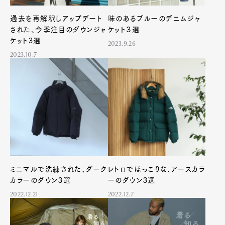
過去を再解釈しアップデート
味のあるブルーのデニムジャ
された、今季注目のダウンジャ
ケット３選
ケット3選
2023.9.26
2023.10.7
ミニマルで洗練された、ダーク
レトロでほっこりな、アースカラ
Art&Design
Watch
Fashion
カラーのダウン3選
ーのダウン3選
Gourmet
Cars
2022.12.21
2022.12.7
Product
Culture
Lifestyle