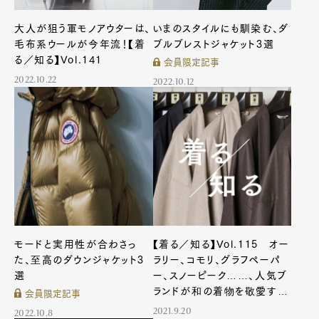
大人が狙う軍モノアウターは、
いまのスタイルにも馴染む、ダ
毛布系ウールが今年流！【着
ブルブレストジャケット3選
る／知る】Vol.141
会員限定記事
2022.10.22
2022.10.12
モードと実用性が合わさっ
【着る／知る】Vol.115 オー
た、至高のダウンジャケット3
ラリー、コモリ、グラフペーパ
選
ー、スノーピーク……、人気ブ
ランドが和の着物を敬愛する
会員限定記事
時代
2021.9.20
2022.10.8