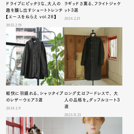
ドライブにピッタリな、大人の
ラギッドさ薫る、フライトジャケ
趣を醸し出すショートトレンチ
ット3選
【エースをねらえ vol.28】
2024.2.21
2025.2.19
軽快に羽織れる、シャツタイプ
ロング丈はフードレスで、 大
のレザーウエア3選
人の品格を。ダッフルコート３
選
2024.2.9
2023.11.23