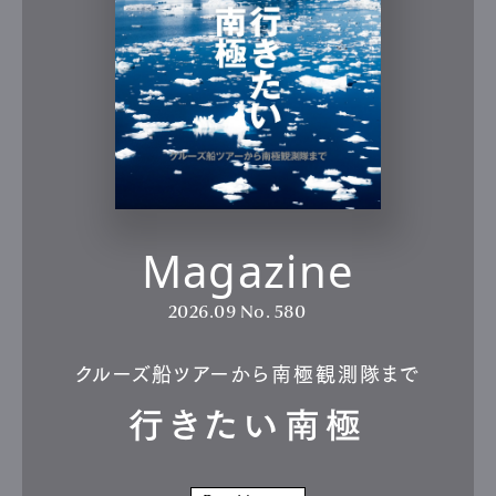
Cars
Product
Culture
Lifestyle
Pen Membership
Magazine
Official Columnist
About
Contact
Magazine
Pen Meet
2026.09
No. 580
Pen international
Pen tw
クルーズ船ツアーから南極観測隊まで
行きたい南極