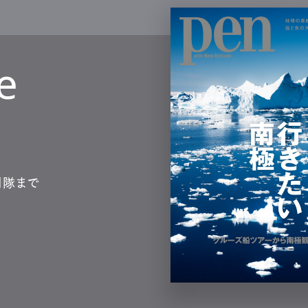
Lifestyle
e
mbership
Magazine
Official Columnist
About
et
Pen international
Pen tw
測隊まで