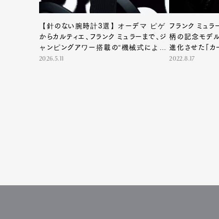
【針のない腕時計3選】オーデマ ピゲ
フランク ミュ
からカルティエ、フランク ミュラーまで、ジ
柄の記念モデル
ャンピングアワー搭載の“機械式による
進化させた「カ
デジタル表示”
場！
2026.5.11
2022.8.17
G