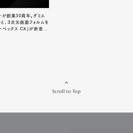
ラーが創業30周年。ダミエ
と、３次元曲面フォルムを
ーベックス CX」が新登
Scroll to Top
Art&Design
Watch
Fashion
ourmet
Cars
Product
Culture