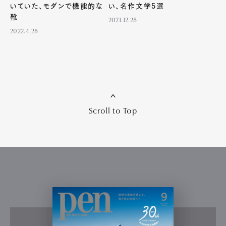
Art&Design
Watch
Fashion
いていた、モダンで機能的な
い、名作文学5選
Gourmet
Cars
靴
2021.12.28
Product
Culture
Lifestyle
2022.4.28
Pen Membership
Magazine
Official Columnist
About
Contact
Scroll to Top
Pen Meet
Pen international
Pen tw