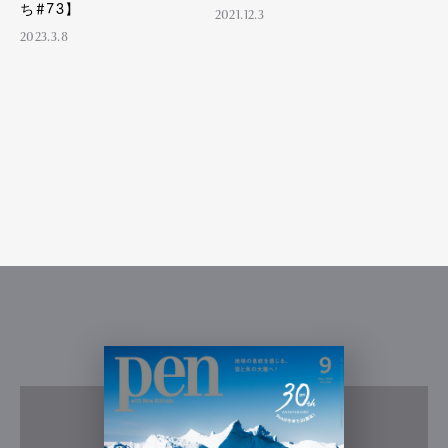
ち#73】
2021.12.3
2023.3.8
Art&Design
Watch
Fashion