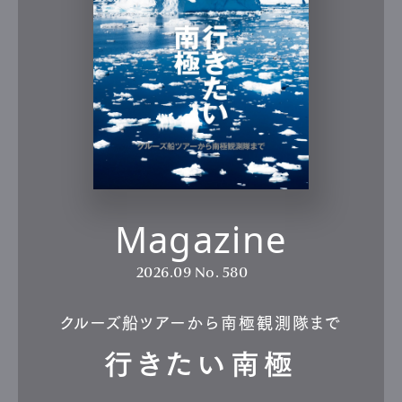
Gourmet
Cars
Product
Culture
Lifestyle
Pen Membership
Magazine
Official Columnist
About
Contact
Magazine
Pen Meet
2026.09
No. 580
Pen international
Pen tw
クルーズ船ツアーから南極観測隊まで
行きたい南極