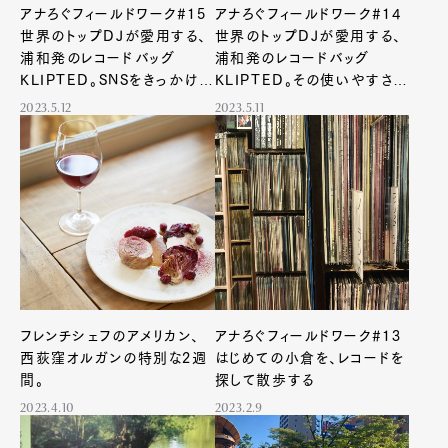
アナろぐフィールドワーク#15
アナろぐフィールドワーク#14
世界のトップDJが愛用する、
世界のトップDJが愛用する、
浦和発のレコードバッグ
浦和発のレコードバッグ
KLIPTED。SNSをきっかけに
KLIPTED。その使いやすさ
広がった、カスタマーとの熱い
は、ひとりの職人のライフスタ
2023.5.12
2023.5.11
つながり
イルから生まれた
フレンチシェフのアメリカン、
アナろぐフィールドワーク#13
西荻窪オルガンの特別な2週
はじめての小倉を、レコードを
間。
探して散歩する
2023.4.10
2023.2.9