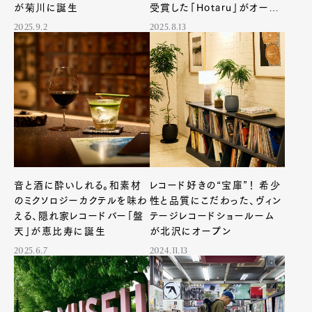
が菊川に誕生
受賞した「Hotaru」がオーデ
ィオテクニカから誕生。
2025.9.2
2025.8.13
音と酒に酔いしれる。和素材
レコード好きの“宝庫”！ 希少
のミクソロジーカクテルを味わ
性と品質にこだわった、ヴィン
える、隠れ家レコードバー「盤
テージレコードショールーム
天」が恵比寿に誕生
が北沢にオープン
2025.6.7
2024.11.13