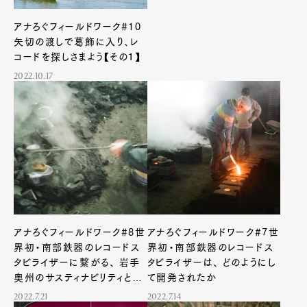
アナろぐフィールドワーク#10
矢切の渡しで葛飾に入り、レ
コードを探しさまよう【その１】
2022.10.17
Art&Design
Watch
Fashion
Gourmet
Cars
Product
Culture
Lifestyle
Pen Membership
Magazine
Official Columnist
About
Contact
アナろぐフィールドワーク#8世
アナろぐフィールドワーク#7世
界初・南部鉄器のレコードス
界初・南部鉄器のレコードス
タビライザーに繋がる、 岩手
タビライザーは、 どのようにし
奥州のサスティナビリティとそ
て開発されたか
の歴史
Pen Meet
2022.7.21
2022.7.14