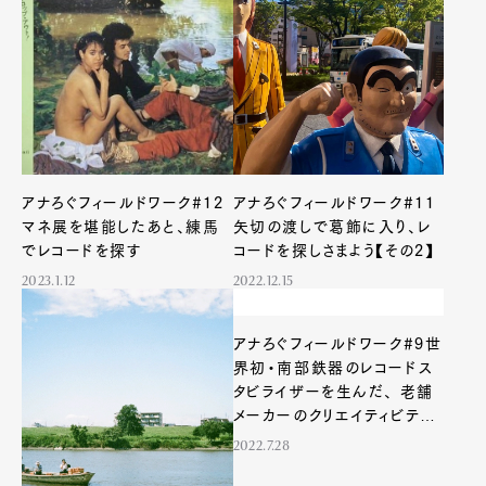
アナろぐフィールドワーク#12
アナろぐフィールドワーク#11
マネ展を堪能したあと、練馬
矢切の渡しで葛飾に入り、レ
でレコードを探す
コードを探しさまよう【その2】
2023.1.12
2022.12.15
アナろぐフィールドワーク#9世
界初・南部鉄器のレコードス
タビライザーを生んだ、 老舗
メーカーのクリエイティビティ
とは
2022.7.28