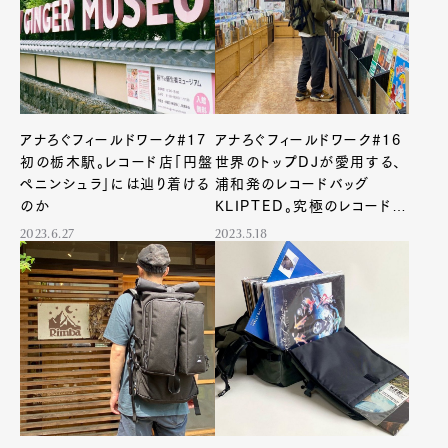
アナろぐフィールドワーク#17
アナろぐフィールドワーク#16
初の栃木駅。レコード店「円盤
世界のトップDJが愛用する、
ペニンシュラ」には辿り着ける
浦和発のレコードバッグ
のか
KLIPTED。究極のレコードバ
ッグを生んだ、音楽経験と地
2023.6.27
2023.5.18
元のシーン