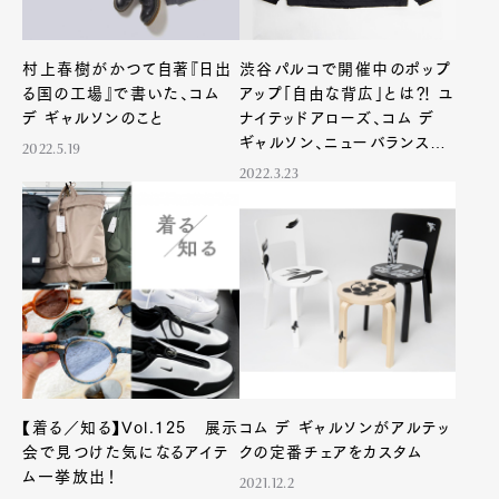
村上春樹がかつて自著『日出
渋谷パルコで開催中のポップ
る国の工場』で書いた、コム
アップ「自由な背広」とは⁈ ユ
デ ギャルソンのこと
ナイテッドアローズ、コム デ
ギャルソン、ニューバランスの
2022.5.19
Art&Design
Watch
Fashion
3者が協業
2022.3.23
Gourmet
Cars
Product
Culture
Lifestyle
Pen Membership
Magazine
Official Columnist
About
Contact
【着る／知る】Vol.125 展示
コム デ ギャルソンがアルテッ
会で見つけた気になるアイテ
クの定番チェアをカスタム
ム一挙放出！
2021.12.2
Pen Meet