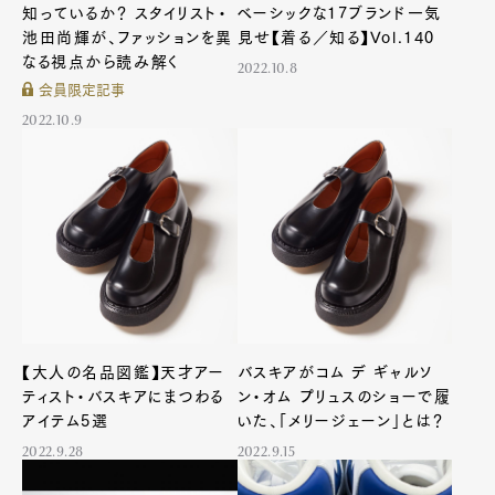
知っているか？ スタイリスト・
ベーシックな17ブランド一気
池田尚輝が、ファッションを異
見せ【着る／知る】Vol.140
なる視点から読み解く
2022.10.8
会員限定記事
2022.10.9
【大人の名品図鑑】天才アー
バスキアがコム デ ギャルソ
ティスト・バスキアにまつわる
ン・オム プリュスのショーで履
アイテム5選
いた、「メリージェーン」とは？
2022.9.28
2022.9.15