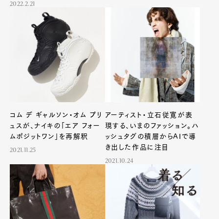
2022.2.21
Pen international
Pen tw
コム デ ギャルソン・オム プリ
アーティスト・立石従寛が表
ュスが、ナイキの「エア フォー
現する、いまのファッション。ハ
ムポジットワン」を再解釈
ッシュタグの積層からAIで導
き出した作品に注目
2021.11.25
2021.10.24