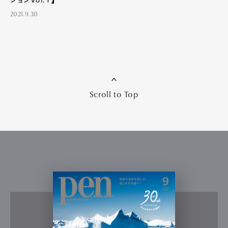
Gourmet
Cars
2021.9.30
Product
Culture
Lifestyle
Pen Membership
Magazine
Official Columnist
About
Contact
Scroll to Top
Pen Meet
Pen international
Pen tw