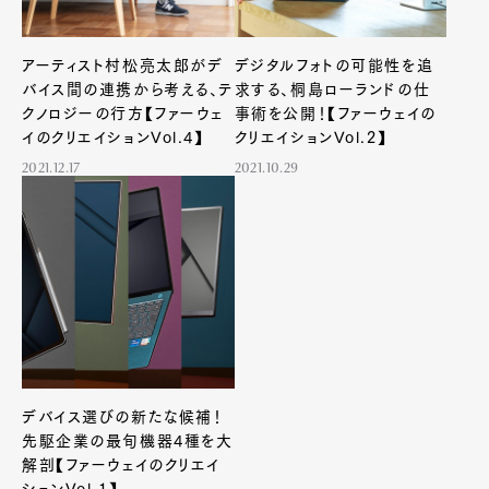
アーティスト村松亮太郎がデ
デジタルフォトの可能性を追
バイス間の連携から考える、テ
求する、桐島ローランドの仕
クノロジーの行方【ファーウェ
事術を公開！【ファーウェイの
イのクリエイションVol.4】
クリエイションVol.2】
2021.12.17
2021.10.29
デバイス選びの新たな候補！
先駆企業の最旬機器4種を大
解剖【ファーウェイのクリエイ
Art&Design
Watch
Fashion
ションVol.1】