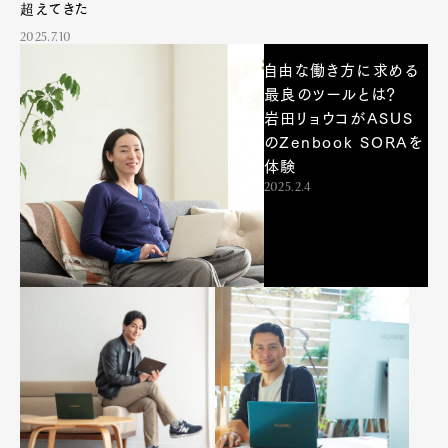
超えてきた
2025.7.10
自由な働き方に求める
最良のツールとは？
岩田リョウコがASUS
のZenbook SORAを
体験
2025.2.4