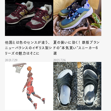
他国とは色のセンスが違う、
夏の装いに効く！ 鉄板ブラン
ニューバランスのイギリス製シ
ドの"本気買い"スニーカー6
リーズの魅力はそこに
選
2021.7.29
2021.7.26