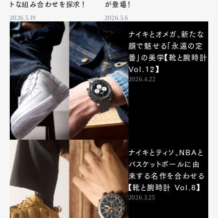
トな組み合わせを探求！
が登場！
2026.5.19
2026.5.6
ナイキとオメガ、新たな
顔で魅せる「永遠の定
番」の美学【靴と腕時計
Vol.12】
2026.4.22
ナイキとティソ、NBAと
バスケットボールに由
来する名作を合わせる
【靴と腕時計 Vol.8】
2026.3.25