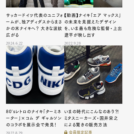
サッカードイツ代表のユニフォ
【動画】ナイキ「エア マックス」
ームが、独アディダスからまさ
の未来を見据えたデザイン
かの米ナイキへ？ 大きな波紋
を、いま最も危険な監督・上出
広がる
遼平が映し出す
2024.6.22
2022.9.28
80'sレトロのナイキ「ターミネ
いまの時代にこんなのあり⁈
ーター」×コム デ ギャルソン
ミタスニーカーズ・国井栄之
のコラボを展示会で発見！
による驚きの販売方法
会員限定記事
2022.8.29