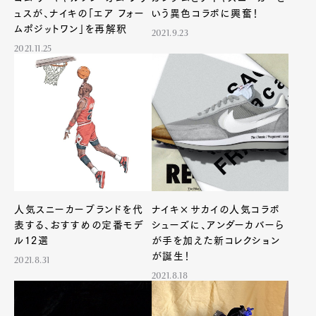
ュスが、ナイキの「エア フォー
いう異色コラボに興奮！
Pen Meet
ムポジットワン」を再解釈
2021.9.23
Pen international
Pen tw
2021.11.25
人気スニーカーブランドを代
ナイキ×サカイの人気コラボ
表する、おすすめの定番モデ
シューズに、アンダーカバーら
ル12選
が手を加えた新コレクション
が誕生！
2021.8.31
2021.8.18