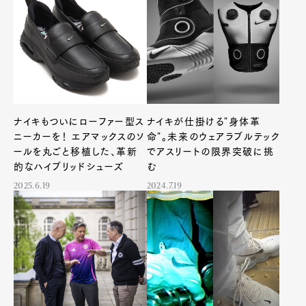
ナイキもついにローファー型ス
ナイキが仕掛ける"身体革
ニーカーを！ エアマックスのソ
命"。未来のウェアラブルテック
ールを丸ごと移植した、革新
でアスリートの限界突破に挑
的なハイブリッドシューズ
む
2025.6.19
2024.7.19