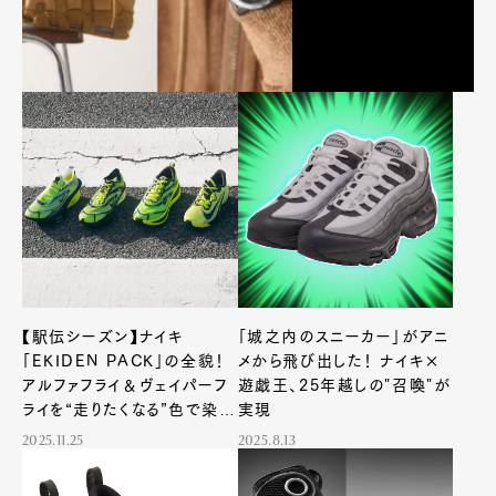
【駅伝シーズン】ナイキ
「城之内のスニーカー」がアニ
「EKIDEN PACK」の全貌！
メから飛び出した！ ナイキ×
アルファフライ＆ヴェイパーフ
遊戯王、25年越しの"召喚"が
ライを“走りたくなる”色で染め
実現
る
2025.11.25
2025.8.13