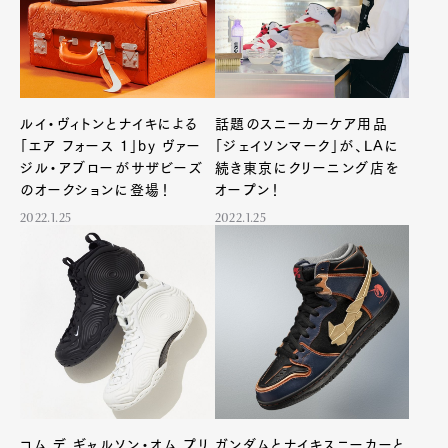
ルイ・ヴィトンとナイキによる
話題のスニーカーケア用品
「エア フォース 1」by ヴァー
「ジェイソンマーク」が、LAに
ジル・アブローがサザビーズ
続き東京にクリーニング店を
Art&Design
Watch
Fashion
Gourmet
Cars
のオークションに登場！
オープン！
2022.1.25
2022.1.25
Product
Culture
Lifestyle
Pen Membership
Magazine
Official Columnist
About
Contact
コム デ ギャルソン・オム プリ
ガンダムとナイキスニーカーと