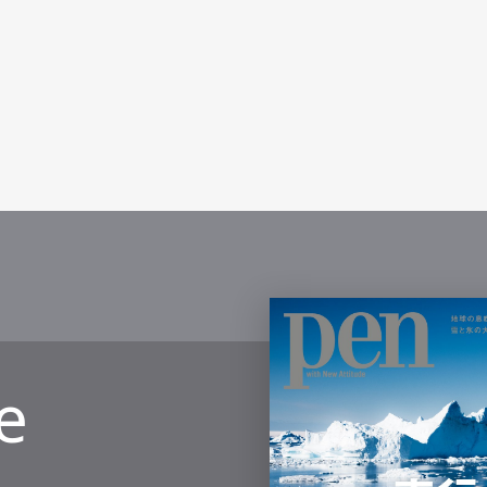
mbership
Magazine
Official Columnist
About
et
Pen international
Pen tw
e