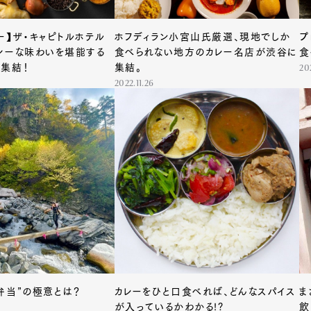
ー】ザ・キャピトルホテル
ホフディラン小宮山氏厳選、現地でしか
プ
シーな味わいを堪能する
食べられない地方のカレー名店が渋谷に
食
集結！
集結。
20
2022.11.26
“登山用カレー弁当”の極意とは？
カレーをひと口食べれば、どんなスパイス
ま
が入っているかわかる!?
飲