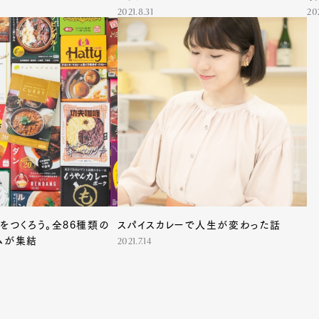
2021.8.31
20
Art&Design
Watch
Fashion
をつくろう。全86種類の
スパイスカレーで人生が変わった話
ourmet
Cars
Product
Culture
ムが集結
2021.7.14
Lifestyle