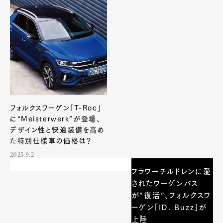
フォルクスワーゲン「T-Roc」
に“Meisterwerk”が登場、
デザイン性と快適装備を高め
た特別仕様車の価格は？
2025.9.2
Art&Design
Watch
Fashion
フラワーチルドレンに愛
Gourmet
Cars
されたワーゲンバス
が”復活”、フォルクスワ
Product
Culture
Lifestyle
ーゲン「ID. Buzz」が
上陸