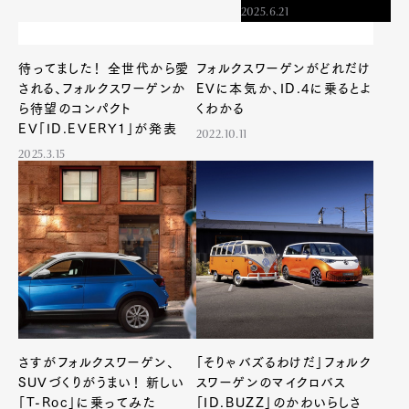
2025.6.21
Pen Membership
Magazine
Official Columnist
About
待ってました！ 全世代から愛
フォルクスワーゲンがどれだけ
Contact
される、フォルクスワーゲンか
EVに本気か、ID.4に乗るとよ
ら待望のコンパクト
くわかる
EV「ID.EVERY1」が発表
2022.10.11
2025.3.15
Pen Meet
Pen international
Pen tw
さすがフォルクスワーゲン、
「そりゃバズるわけだ」フォルク
SUVづくりがうまい！ 新しい
スワーゲンのマイクロバス
「T-Roc」に乗ってみた
「ID.BUZZ」のかわいらしさ