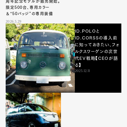
周年記念モデルが販売開始。
限定500台、専用カラー
＆“50バッジ”の専用装備
2026.5.29
ID.POLOと
ID.CORSSの導入前
に知っておきたい、フォ
ルクスワーゲンの次世
代EV戦略【CEOが語
る】
2025.12.11