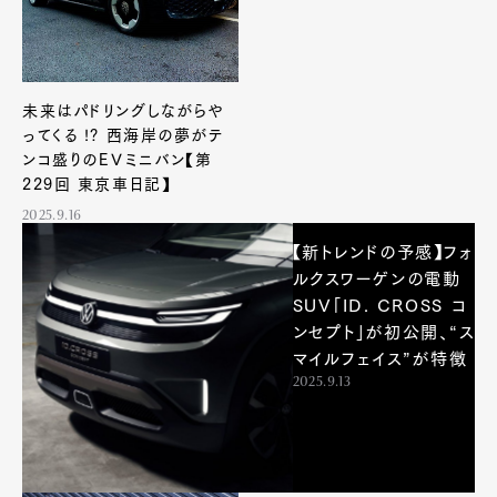
未来はパドリングしながらや
ってくる !? 西海岸の夢がテ
ンコ盛りのEＶミニバン【第
229回 東京車日記】
2025.9.16
【新トレンドの予感】フォ
ルクスワーゲンの電動
SUV「ID. CROSS コ
ンセプト」が初公開、“ス
マイルフェイス”が特徴
2025.9.13