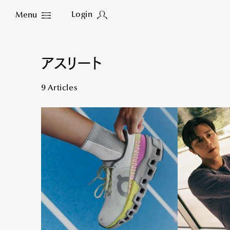
Login
Menu
Close
アスリート
9 Articles