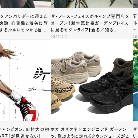
らをアンバサダーに迎えた
ザ・ノース・フェイスがキャンプ専門店を
五
始動。心斎橋と渋谷に旗
オープン！新生恵比寿ガーデンプレイス
斗
するルルレモンから目が
に見るモダンライフ【着る／知る
ー
Vol.143】
2022.12.3
20
チャンピオン、田村大の初
ホカ オネオネ×エンジニアド ガーメン
ザ
TART』が見逃せない！
ツ、飛ぶように走れるタウンシューズがこ
リ