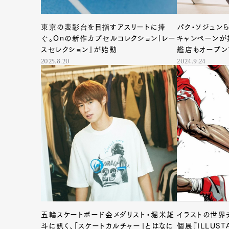
東京の表彰台を目指すアスリートに捧
パク・ソジュン
ぐ。Onの新作カプセルコレクション「レー
キャンペーンが
スセレクション」が始動
艦店もオープン
離せない！
2025.8.20
2024.9.24
五輪スケートボード金メダリスト・堀米雄
イラストの世界
斗に訊く、「スケートカルチャー」とはなに
個展『ILLUS