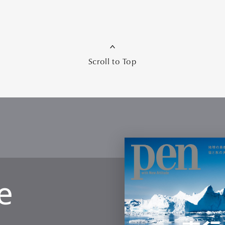
mbership
Magazine
Official Columnist
About
Scroll to Top
et
Pen international
Pen tw
e