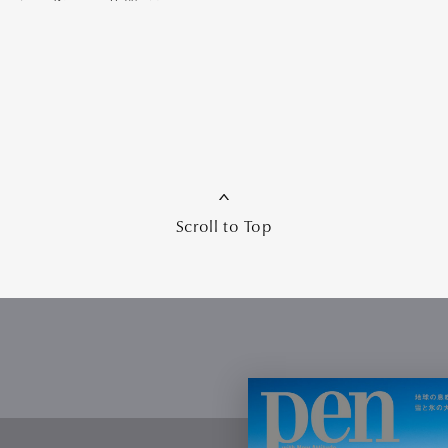
Art&Design
Watch
Fashion
ourmet
Cars
Product
Culture
Lifestyle
Scroll to Top
mbership
Magazine
Official Columnist
About
et
Pen international
Pen tw