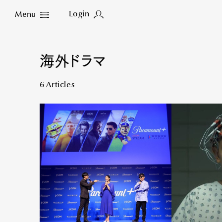
Login
Menu
Close
海外ドラマ
6 Articles