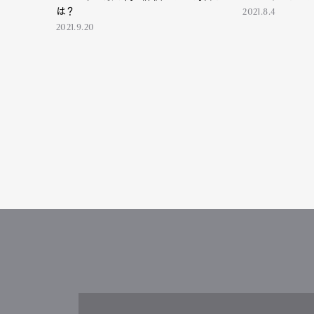
は？
2021.8.4
2021.9.20
G
Pen Me
Pen Me