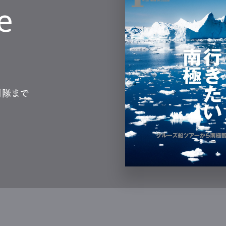
e
測隊まで