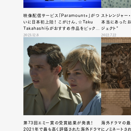
映像配信サービス「Paramount+」がつ
ストレンジャー
いに日本初上陸！ こがけん、☆Taku
本当にあったお
Takahashiらがおすすめ作品をピックア
ジェクト”
ップ
2023.12.8
2022.7.22
第73回エミー賞の受賞結果が発表！
海外ドラマの最
2021年で最も高く評価された海外ドラマ
にノミネートさ