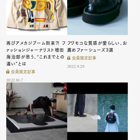
再びアメカジブーム到来⁈ フ
フワモコな質感が愛らしい、お
ァッションジャーナリスト増田
薦めファーシューズ3選
海治郎が思う、“これまでとの
会員限定記事
違い”とは
2022.9.29
会員限定記事
2022.10.7