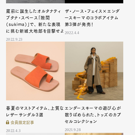
蔵前に誕生したオルタナティ
ザ・ノース・フェイス×エンダ
ブタナ・スペース「隙間
ースキーマのコラボアイテム
（sukima）」で、 新たな表現
第3弾が発売！
に挑む新城大地郎を目撃せよ
2022.4.4
2022.9.23
Art&Design
Watch
Fashion
Gourmet
Cars
春夏のマストアイテム、上質な
エンダースキーマの遊び心が
レザーサンダル3選
散りばめられた、トッズのカプ
Product
Culture
Lifestyle
セルコレクション
会員限定記事
2021.9.28
2022.4.3