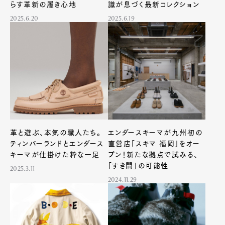
らす革新の履き心地
識が息づく最新コレクション
2025.6.20
2025.6.19
革と遊ぶ、本気の職人たち。
エンダースキーマが九州初の
ティンバーランドとエンダース
直営店「スキマ 福岡」をオー
キーマが仕掛けた粋な一足
プン！新たな拠点で試みる、
「すき間」の可能性
2025.3.11
2024.11.29