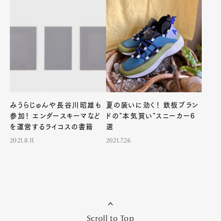
Pen Membership
Magazine
Official Columnist
About
Contact
Pen Meet
みうらじゅんや長谷川昭雄も
夏の装いに効く！ 鉄板ブラン
Pen international
Pen tw
参加！ エンダースキーマなど
ドの"本気買い"スニーカー6
を運営するライコスの書籍
選
2021.8.11
2021.7.26
Scroll to Top