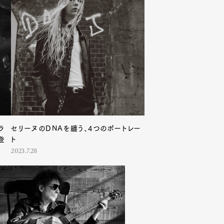
ラ
セリーヌのDNAを纏う、4つのポートレー
登
ト
2023.7.28