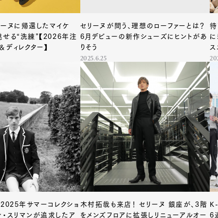
リーヌに帰還したマイケ
セリーヌが問う、理想のローファーとは？
待
せる“洗練”【2026年注
6月デビューの新作シューズにヒントがあ
に
＆ディレクター】
りそう
ス
2025.6.25
20
2025年サマーコレクショ
木村拓哉も来店！ セリーヌ 銀座が、3階
K
ィ・スリマンが追求したア
をメンズフロアに拡張しリニューアルオー
6