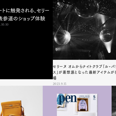
ートに触発される、セリー
表参道のショップ体験
.10.10
セリーヌ オムからナイトクラブ「ル・パ
ス」が着想源となった最新アイテムが
場
2023.9.15
Art&Design
Watch
Fashion
ourmet
Cars
Product
Culture