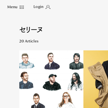
Login
Menu
Close
セリーヌ
20 Articles