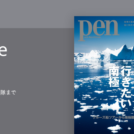
e
測隊まで