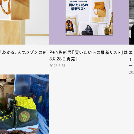
Lifestyle
mbership
Magazine
Official Columnist
About
がわかる、人気メゾンの新
Pen最新号『買いたいもの最新リスト』は
エ
3月28日発売！
す
ー
2023.3.23
ブ
et
Pen international
Pen tw
20