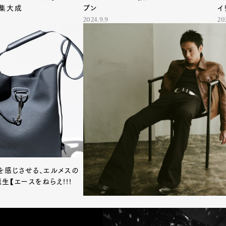
の集大成
プン
イ
2024.9.9
20
を感じさせる、エルメスの
生【エースをねらえ!!!