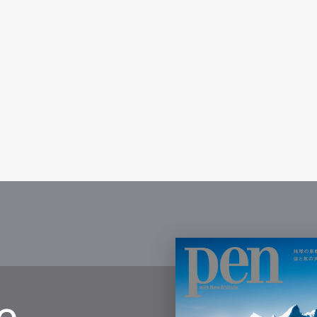
Art&Design
Watch
Fashion
ourmet
Cars
Product
Culture
Lifestyle
mbership
Magazine
Official Columnist
About
et
Pen international
Pen tw
e