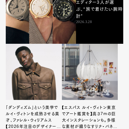
エディター3人が選
ぶ、“旅で着けたい腕時
計”
2026.3.28
「ダンディズム」という美学で
【エスパス ルイ・ヴィトン東京
ルイ・ヴィトンを成熟させる異
でアート鑑賞を】高さ7mの巨
才、ファレル・ウィリアムス
大インスタレーションも。多様
【2026年注目のデザイナー＆
な素材が織りなすリナ・バネル