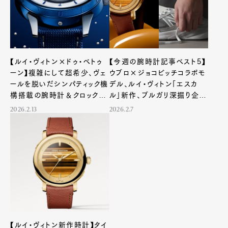
【ルイ・ヴィトン×ドゥ・ベトゥ
【今週の腕時計記事ベスト5】
ーン】複雑にして超希少、ヴェ
ウブロ×ジョコビッチコラボモ
ールを脱いだシンパティック機
デル、ルイ・ヴィトン「エスカ
構搭載の腕時計＆クロックと
ル」新作、ブルガリ深掘り企画
は
など注目トピックが勢揃い！
2026.2.13
2026.2.7
【ルイ・ヴィトン新作時計】タイ