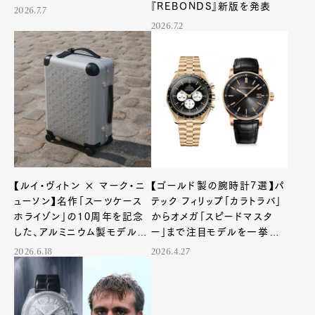
『REBONDS』新版を発表
2026.7.7
2026.7.2
【ルイ・ヴィトン × マーク・ニ
【ゴールド製の腕時計7選】パ
ューソン】名作「スーツケース
テック フィリップ「カラトラバ」
ホライゾン」の10周年を記念
からオメガ「スピードマスタ
した、アルミニウム製モデルが
ー」まで注目モデルを一挙紹
登場！
介！
2026.6.18
2026.4.27