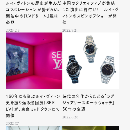
ルイ・ヴィトンの歴史が生んだ
中国のクリエイティブが集結
コラボレーションが勢ぞろい、
した演出に釘付け！ ルイ・ヴ
開催中の『LVドリーム』展は
ィトンのスピンオフショーが開
必見
催
2023.2.3
2022.9.21
160年にも及ぶルイ・ヴィトン
時代の名作からたどる「ラグ
史を振り返る巡回展「SEE
ジュアリースポーツウォッチ」
LV」が、東京ミッドタウンにて
50年の変遷
開催
2022.6.28
2022.7.7