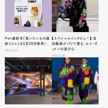
Pen Membership
Magazine
Official Columnist
About
Contact
Pen最新号『買いたいもの最
【スペシャルインタビュー】 岩
新リスト』は3月28日発売！
田剛典がパリで着る、ルイ・ヴ
ィトンの遊び心
2023.3.23
Pen Meet
2023.2.28
Pen international
Pen tw