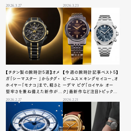
ディレクター】
ジーの幻想世界へ
2026.3.27
2026.3.23
【チタン製の腕時計5選】オメ
【今週の腕時計記事ベスト5】
ガ「シーマスター 」からタグ・
ビームス×キングセイコー、オ
ホイヤー「モナコ」まで、軽さと
ーデマ ピゲ「ロイヤル オー
堅牢さを兼ね備えた新作が登
ク」最新作など注目トピックが
場！
勢揃い！
2026.2.27
2026.2.21