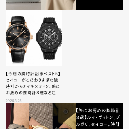
【今週の腕時計記事ベスト5】
セイコーがこだわりすぎた腕
時計からナイキ×ティソ、旅に
お薦めの腕時計３選など注目
トピックが勢揃い！
2026.3.28
【旅にお薦めの腕時計
３選】ルイ・ヴィトン、ブ
ルガリ、セイコー。時計