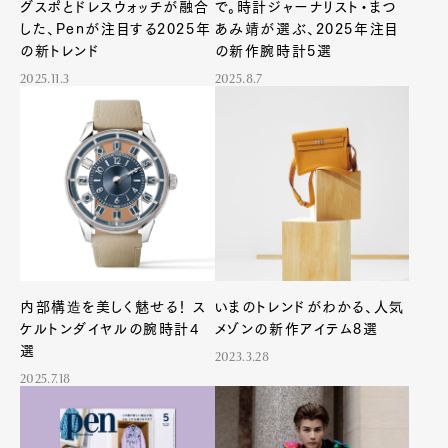
グスポとドレスウォッチが融合
で。時計ジャーナリスト・まつ
した、Penが注目する2025年
あみ靖が選ぶ、2025年注目
の新トレンド
の新作腕時計5選
2025.11.3
2025.8.7
内部構造を美しく魅せる！ ス
いまのトレンドがわかる、人気
ケルトンダイヤルの腕時計4
メゾンの新作アイテム8選
選
2023.3.28
Art&Design
Watch
Fashion
2025.7.18
Gourmet
Cars
Product
Culture
Lifestyle