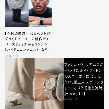
【今週の腕時計記事ベスト5】
グランドセイコーの新作ダイ
バーズウォッチからロンジン
「ハイドロコンクエスト」など注
目トピックが勢揃い！
2026.4.19
ファレル・ウィリアムスが
手掛けたルイ・ヴィトン
のスニーカーに合わせ
たい、極上のスポーツウ
ォッチとは？ 【靴と腕時
計 Vol.11】
2026.4.15