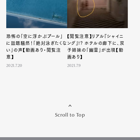
恐怖の「空に浮かぶプール」
【閲覧注意】リアル『シャイニ
に話題騒然！「絶対泳ぎたくな
ング』!? ホテルの廊下に、双
い」の声【動画あり・閲覧注
子姉妹の「幽霊」が出現【動
意】
画あり】
2021.7.20
2021.7.9
Art&Design
Watch
Fashion
Gourmet
Cars
Product
Culture
Lifestyle
Scroll to Top