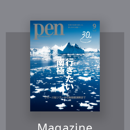
Pen Membership
Magazine
Official Columnist
About
Contact
Pen Meet
Pen international
Pen tw
Magazine