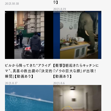
り】
2021.10.18
2021.8.19
ビルから降ってきた“アライグ
【衝撃】朝起きたらキッチンに
マ”、真昼の救出劇の「決定的
「ゾウの巨大な顔」が出現！
瞬間」【動画あり】
【動画あり】
2021.8.17
2021.8.6