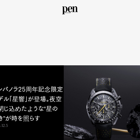
ンパノラ25周年記念限定
デル「星響」が登場。夜空
閉じ込めたような“星の
き”が時を照らす
.12.5