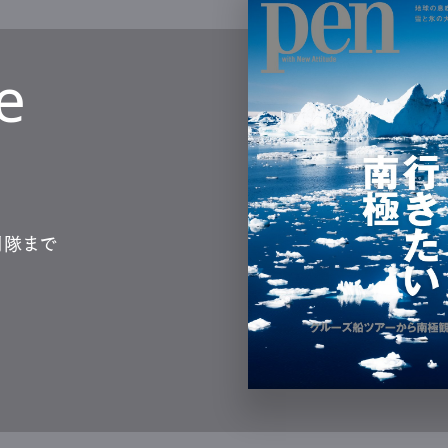
Lifestyle
e
mbership
Magazine
Official Columnist
About
et
Pen international
Pen tw
測隊まで