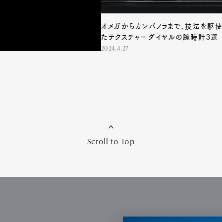
オメガからカンパノラまで、技法を駆
たテクスチャーダイヤルの腕時計3選
2024.4.27
Scroll to Top
Art&Design
Watch
Fashion
ourmet
Cars
Product
Culture