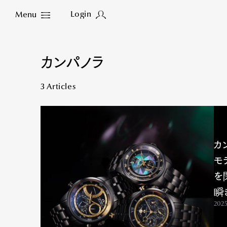
Login
Menu
Close
カンパノラ
3 Articles
カ
モ
を
瞬
2025