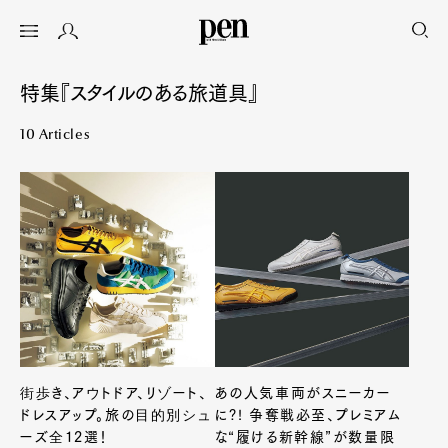
特集『スタイルのある旅道具』
10 Articles
街歩き、アウトドア、リゾート、
あの人気車両がスニーカー
ドレスアップ。旅の目的別シュ
に?! 争奪戦必至、プレミアム
ーズ全12選！
な“履ける新幹線”が数量限