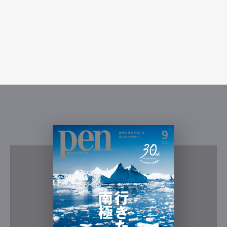
Pen Meet
Pen international
Pen tw