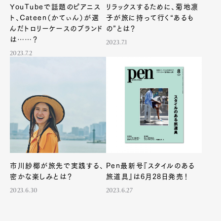
YouTubeで話題のピアニス
リラックスするために、菊地凛
ト、Cateen（かてぃん）が選
子が旅に持って行く“あるも
んだトロリーケースのブランド
の”とは？
は……？
2023.7.1
2023.7.2
Art&Design
Watch
Fashion
Gourmet
Cars
Product
Culture
Lifestyle
Pen Membership
Magazine
市川紗椰が旅先で実践する、
Pen最新号『スタイルのある
Official Columnist
About
密かな楽しみとは？
旅道具』は6月28日発売！
Contact
2023.6.30
2023.6.27