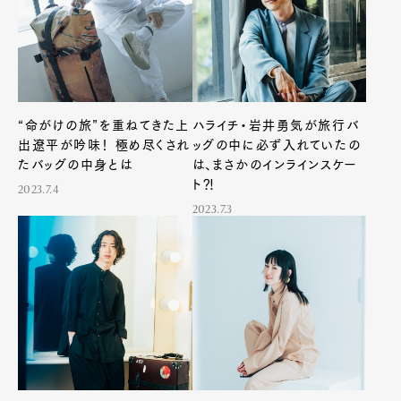
“命がけの旅”を重ねてきた上
ハライチ・岩井勇気が旅行バ
出遼平が吟味！ 極め尽くされ
ッグの中に必ず入れていたの
たバッグの中身とは
は、まさかのインラインスケー
ト⁈
2023.7.4
2023.7.3