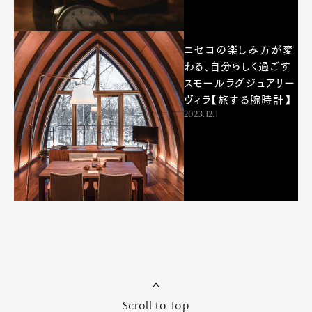
ニセコの楽しみ方が変
わる、自分らしく過ごす
Art&Design
Watch
Fashion
スモールラグジュアリー
Gourmet
Cars
ヴィラ【旅する腕時計】
2023.12.1
Product
Culture
Lifestyle
Pen Membership
Magazine
Official Columnist
About
Contact
Pen Meet
Scroll to Top