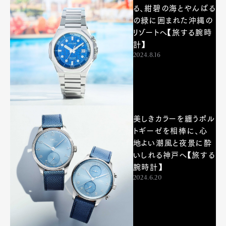
る、紺碧の海とやんばる
の緑に囲まれた沖縄の
リゾートへ【旅する腕時
計】
2024.8.16
美しきカラーを纏うポル
トギーゼを相棒に、心
地よい潮風と夜景に酔
いしれる神戸へ【旅する
腕時計】
2024.6.20