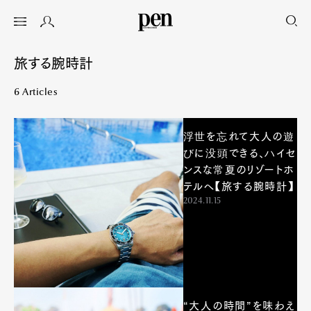
旅する腕時計
6 Articles
浮世を忘れて大人の遊
びに没頭できる、ハイセ
ンスな常夏のリゾートホ
テルへ【旅する腕時計】
2024.11.15
“大人の時間”を味わえ