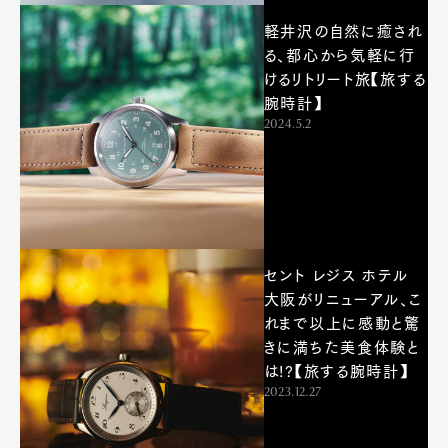
軽井沢の自然に癒され
る、都心から気軽に行
けるリトリート旅【旅する
腕時計】
2024.5.2
セント レジス ホテル
大阪がリニューアル、こ
れまで以上に感動と驚
きに満ちた美食体験と
は!?【旅する腕時計】
2023.12.27