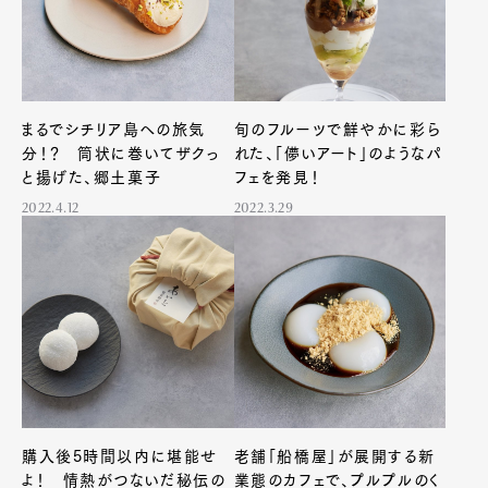
まるでシチリア島への旅気
旬のフルーツで鮮やかに彩ら
分！？ 筒状に巻いてザクっ
れた、「儚いアート」のようなパ
と揚げた、郷土菓子
フェを発見！
2022.4.12
2022.3.29
購入後5時間以内に堪能せ
老舗「船橋屋」が展開する新
よ！ 情熱がつないだ秘伝の
業態のカフェで、プルプルのく