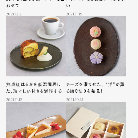
Product
Culture
Lifestyle
わせて
い
2021.12.2
2021.11.19
Pen Membership
Magazine
Official Columnist
About
Contact
Pen Meet
熟成紅はるかを低温調理し
チーズを潜ませた、 “洋”が薫
Pen international
Pen tw
た、瑞々しい甘さを満喫する
る練り切りを発見！
2021.11.12
2021.10.15