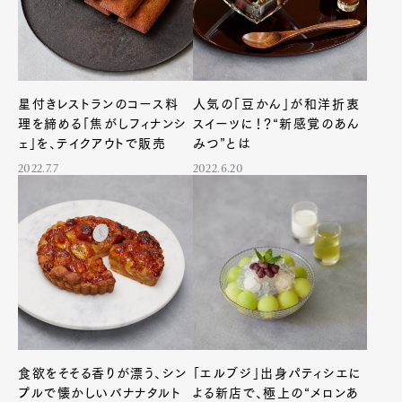
星付きレストランのコース料
人気の「豆かん」が和洋折衷
理を締める「焦がしフィナンシ
スイーツに！？“新感覚のあん
ェ」を、テイクアウトで販売
みつ”とは
2022.7.7
2022.6.20
食欲をそそる香りが漂う、シン
「エルブジ」出身パティシエに
プルで懐かしいバナナタルト
よる新店で、極上の“メロンあ