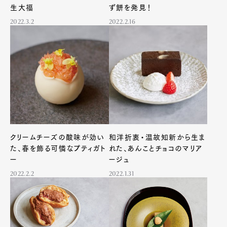
生大福
ず餅を発見！
2022.3.2
2022.2.16
クリームチーズの酸味が効い
和洋折衷・温故知新から生ま
た、春を飾る可憐なプティガト
れた、あんことチョコのマリア
ー
ージュ
2022.2.2
2022.1.31