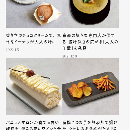
香り立つチョコクリームで、 素
京都の焼き栗専門店が供す
朴なドーナツが大人の味に
る、滋味深さの広がる「大人の
羊羹」を発見！
2022.1.5
2021.12.8
Art&Design
Watch
Fashion
Gourmet
Cars
バニラとマロンが奏でる甘い
有機さつま芋を無添加で揚げ
旋律を、聖なる夜にワインと合
た、クセになる食感がたまらな