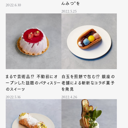
んみつ”を
2022.6.10
2022.5.25
まるで芸術品⁉ 不動前にオ
白玉を煎餅で包む⁉︎ 銀座の
ープンした話題のパティスリー
老舗による斬新なコラボ菓子
のスイーツ
を発見
2022.5.16
2022.4.26