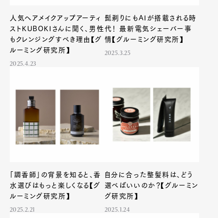
人気ヘアメイクアップアーティ
髭剃りにもAIが搭載される時
ストKUBOKIさんに聞く、男性
代！ 最新電気シェーバー事
もクレンジングすべき理由【グ
情【グルーミング研究所】
ルーミング研究所】
2025.3.25
2025.4.23
Art&Design
Watch
Fashion
「調香師」の背景を知ると、香
自分に合った整髪料は、どう
Gourmet
Cars
水選びはもっと楽しくなる【グ
選べばいいのか？【グルーミン
ルーミング研究所】
グ研究所】
Product
Culture
Lifestyle
2025.2.21
2025.1.24