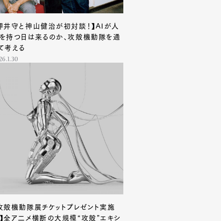
押井守と神山健治が初対談！】AIが人
を持つ日は来るのか、攻殻機動隊を通
て考える
26.1.30
攻殻機動隊展チケットプレゼント実施
】全ア二メ横断の大規模“攻殻”エキシ