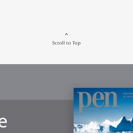
mbership
Magazine
Official Columnist
About
et
Pen international
Pen tw
Scroll to Top
e