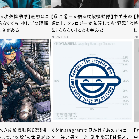
る攻殻機動隊】最初はス
【落合陽一が語る攻殻機動隊】中学生の
【
らなくても、少しずつ理解
頃に「テクノロジーが発達しても“犯罪”は
格
よさがある
なくならない」ことを学んだ
し
2026.1.30
20
べき攻殻機動隊6選】漫
XやInstagramで見かけるあのアイコ
【
メまで、“攻殻”の世界がわ
ン、「笑い男マーク」誕生秘話【付録ステ
中