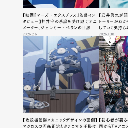
【映画『マーズ・エクスプレス』監督イン
【岩井勇気が語
タビュー】押井守の系譜を受け継ぐアニ
トーリーがわか
メーター、ジェレミー・ペランの世界を
していく気持ち
紐解く
2026.2.6
2026.1.30
【攻殻機動隊メカニックデザインの裏側】
【初心者が観る
マクロスの河森正治とタチコマを手掛け
画からTVアニ