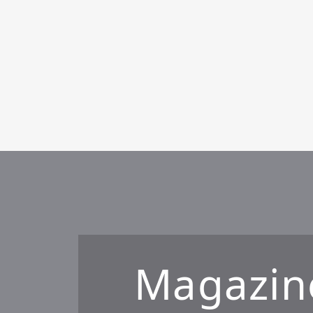
Pen Me
Pen Me
Magazin