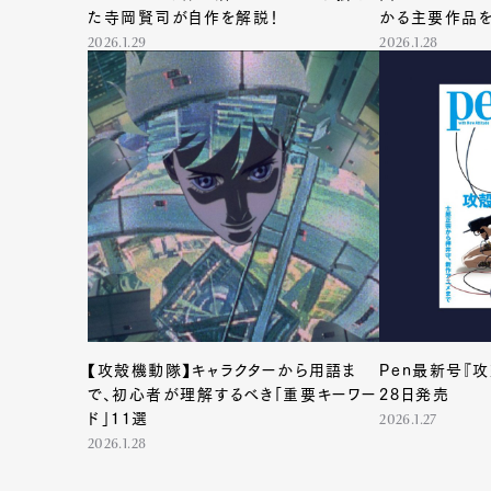
た寺岡賢司が自作を解説！
かる主要作品
2026.1.29
2026.1.28
【攻殻機動隊】キャラクターから用語ま
Pen最新号『
G
で、初心者が理解するべき「重要キーワー
28日発売
ド」11選
2026.1.27
2026.1.28