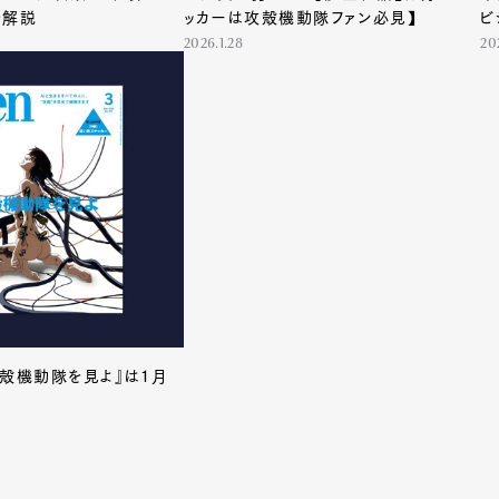
を解説
ッカーは攻殻機動隊ファン必見】
ビ
説
2026.1.28
20
Art&Design
Watch
Fashion
攻殻機動隊を見よ』は1月
ourmet
Cars
Product
Culture
Lifestyle