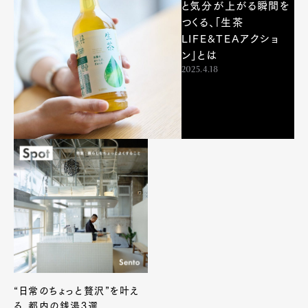
と気分が上がる瞬間を
つくる、「生茶
Art&Design
Watch
Fashion
LIFE&TEAアクショ
Gourmet
Cars
ン」とは
Product
Culture
Lifestyle
2025.4.18
Pen Membership
Magazine
Official Columnist
About
Contact
Pen Meet
Pen international
Pen tw
“日常のちょっと贅沢”を叶え
る、都内の銭湯3選