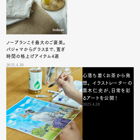
ノープランこそ最大のご褒美。
パジャマからグラスまで、寛ぎ
時間の格上げアイテム4選
2025.4.30
心落ち着くお茶から発
想。 イラストレーターの
黒木仁史が、日常を彩
るアートを公開！
2025.4.28