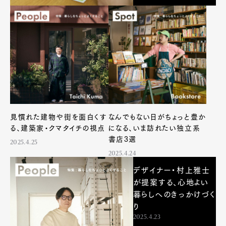
見慣れた建物や街を面白くす
なんでもない日がちょっと豊か
る、建築家・クマタイチの視点
になる、いま訪れたい独立系
書店3選
2025.4.25
2025.4.24
デザイナー・村上雅士
が提案する、心地よい
暮らしへのきっかけづく
り
2025.4.23