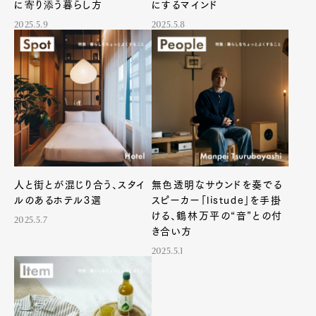
に寄り添う暮らし方
にするマインド
2025.5.9
2025.5.8
人と街とが混じり合う、スタイ
無色透明なサウンドを奏でる
ルのあるホテル3選
スピーカー「listude」を手掛
ける、鶴林万平の“音”との付
2025.5.7
き合い方
2025.5.1