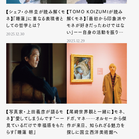
【シェフ・小林圭が読み解くモ
【TOMO KOIZUMIが読み
ネ】『睡蓮』に重なる表現者と
解くモネ】「最初から印象派や
しての哲学とは？
モネが好きだったわけではな
い」ーー自身の活動を振り返
2025.12.30
って気づいた「睡蓮』の魅力
2025.12.29
【写真家・上田義彦が語るモ
【尾崎世界観と一緒に】モネ、
ネ】”愛してしまうんです”ーー
ドガ、マネ……オルセーから傑
見ているだけで幸福感をもた
作が来日、 知られざる魅力を
らす『睡蓮 朝』
探しに国立西洋美術館へ