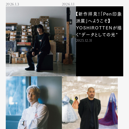
2026.1.3
2026.1.1
【新作拝見！「Pen印象
派展」へようこそ】
YOSHIROTTENが描
く“データとしての光”
2025.12.31