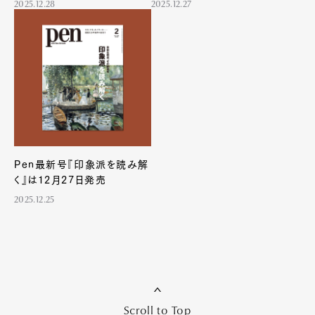
2025.12.28
2025.12.27
Art&Design
Watch
Fashion
Gourmet
Cars
Product
Culture
Lifestyle
Pen最新号『印象派を読み解
く』は12月27日発売
Pen Membership
Magazine
2025.12.25
Official Columnist
About
Contact
Pen Meet
Scroll to Top