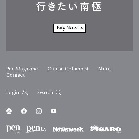
行きたい南極
Buy Now
Pen Magazine
Official Columnist
About
Contact
Login
Search