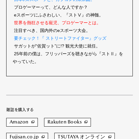
プロゲーマーって、どんな人ですか？
eスポーツにふさわしい、『ストⅤ』の神髄。
世界を熱狂させる寵児、プロゲーマーとは。
注目すべき、国内外のeスポーツ大会。
Pen Meet
要チェック！『 ストリートファイター』グッズ
Pen international
Pen tw
サガットが“佐賀ット”に!? 観光大使に就任。
25年前の僕は、フリッパーズを聴きながら『ストⅡ』を
やっていた。
雑誌を購入する
Amazon
Rakuten Books
Fujisan.co.jp
TSUTAYA オンライン