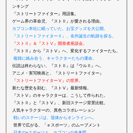
ンキング
『ストリートファイター』用語集。
ゲーム界の革命児、『ストⅡ』が愛される理由。
カプコン本社に眠っていた、お宝グッズを大公開。
『ストリートファイターⅡ』、名作誕生の軌跡を探る。
『ストⅡ』＆『ストⅤ』開発者座談会。
『ストⅡ』から『ストⅤ』へ、変化するファイターたち。
複雑に絡み合う、キャラクターたちの運命。
伝説は終わらない、『ストⅡ』は『ウルⅡ』へ。
アニメ・実写映画と、『ストリートファイター』
Art&Design
Watch
Fashion
Gourmet
Cars
『ストリートファイターⅤ』の世界。
新たな歴史を刻む、『ストⅤ』最新情報。
Product
Culture
Lifestyle
『ストⅤ』のキャラクターは、こうして作られた。
『ストⅡ』と『ストⅤ』、新旧ステージ背景比較。
人気キャラクターの、異色コラボレーション
戦いのステージは、筺体からオンラインへ。
Pen Membership
Magazine
世界で広がる、「ｅスポーツ」のムーブメント
Official Columnist
About
日本のeスポーツと、カプコンの未来図。
Contact