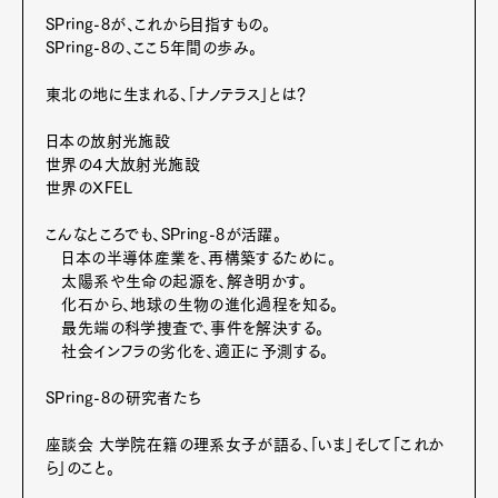
SPring-8が、これから目指すもの。
SPring-8の、ここ５年間の歩み。
東北の地に生まれる、「ナノテラス」とは？
日本の放射光施設
世界の４大放射光施設
世界のXFEL
Art&Design
Watch
Fashion
こんなところでも、SPring-8が活躍。
Gourmet
Cars
日本の半導体産業を、再構築するために。
Product
Culture
Lifestyle
太陽系や生命の起源を、解き明かす。
化石から、地球の生物の進化過程を知る。
最先端の科学捜査で、事件を解決する。
社会インフラの劣化を、適正に予測する。
Pen Membership
Magazine
SPring-8の研究者たち
Official Columnist
About
Contact
座談会 大学院在籍の理系女子が語る、「いま」そして「これか
ら」のこと。