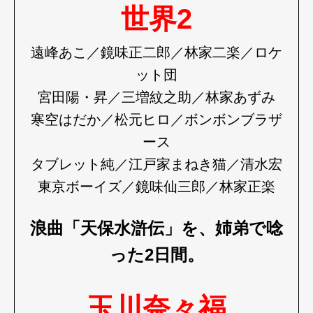
世界2
Pen Meet
遠峰あこ／鏡味正二郎／林家二楽／ロケ
Pen international
Pen tw
ット団
宮田陽・昇／三増紋之助／林家あずみ
寒空はだか／松元ヒロ／ボンボンブラザ
ース
タブレット純／江戸家まねき猫／清水宏
東京ボーイズ／鏡味仙三郎／林家正楽
浪曲「天保水滸伝」を、姉弟で唸
った2日間。
玉川奈々福