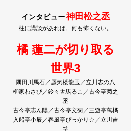
神田松之丞
インタビュー
柱に講談があれば、何も怖くない。
橘 蓮二が切り取る
世界3
隅田川馬石／蜃気楼龍玉／立川志の八
柳家わさび／鈴々舎馬るこ／古今亭菊之
丞
古今亭志ん陽／古今亭文菊／三遊亭萬橘
入船亭小辰／春風亭ぴっかり☆／立川吉
笑