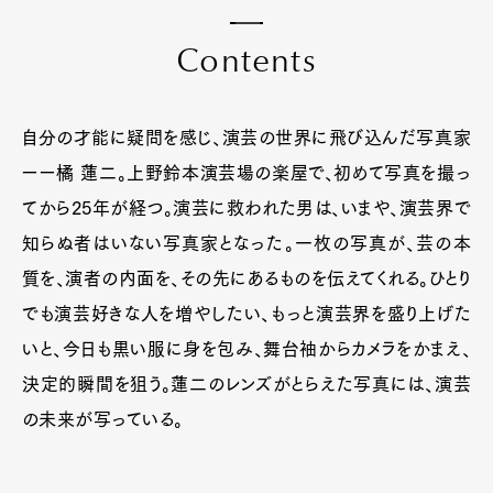
C
o
n
t
e
n
t
s
自分の才能に疑問を感じ、演芸の世界に飛び込んだ写真家
ーー橘 蓮二。上野鈴本演芸場の楽屋で、初めて写真を撮っ
てから25年が経つ。演芸に救われた男は、いまや、演芸界で
知らぬ者はいない写真家となった。一枚の写真が、芸の本
質を、演者の内面を、その先にあるものを伝えてくれる。ひとり
でも演芸好きな人を増やしたい、もっと演芸界を盛り上げた
いと、今日も黒い服に身を包み、舞台袖からカメラをかまえ、
決定的瞬間を狙う。蓮二のレンズがとらえた写真には、演芸
の未来が写っている。