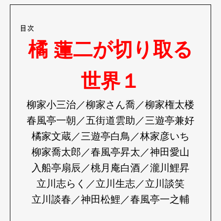
目次
橘 蓮二が切り取る
世界１
柳家小三治／柳家さん喬／柳家権太楼
春風亭一朝／五街道雲助／三遊亭兼好
橘家文蔵／三遊亭白鳥／林家彦いち
柳家喬太郎／春風亭昇太／神田愛山
入船亭扇辰／桃月庵白酒／瀧川鯉昇
立川志らく／立川生志／立川談笑
立川談春／神田松鯉／春風亭一之輔