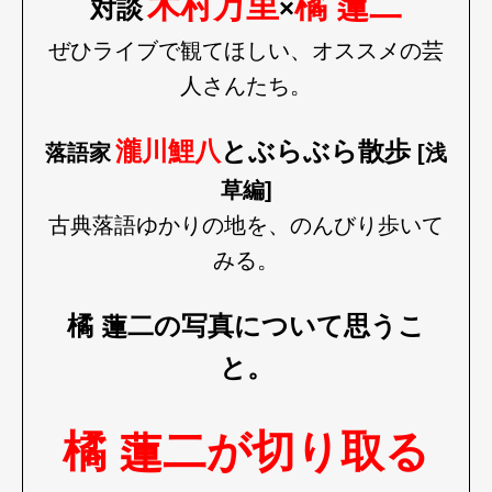
木村万里
橘 蓮二
対談
×
ぜひライブで観てほしい、オススメの芸
人さんたち。
瀧川鯉八
とぶらぶら散歩
落語家
[浅
草編]
Art&Design
Watch
Fashion
古典落語ゆかりの地を、のんびり歩いて
Gourmet
Cars
みる。
Product
Culture
Lifestyle
橘 蓮二の写真について思うこ
と。
Pen Membership
Magazine
Official Columnist
About
Contact
橘 蓮二が切り取る