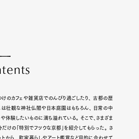
n
t
e
n
t
s
つけのカフェや雑貨店でのんびり過ごしたり、 古都の歴
には壮観な神社仏閣や日本庭園はもちろん、 日常の中
や体験したいものに満ち溢れている。 そこで、さまざま
だけの「特別でフツウな京都」を紹介してもらった。 さ
トから、 町家暮らしやアート鑑賞など目的に合わせて