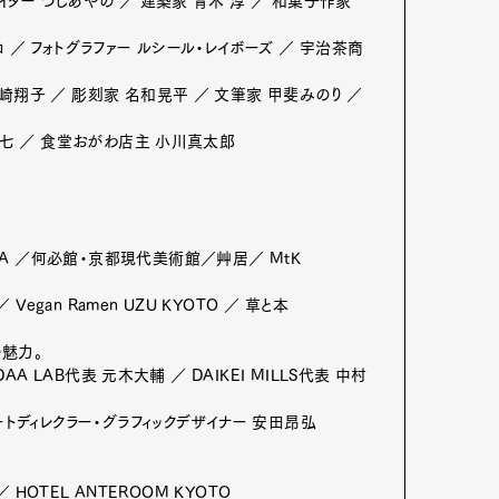
ター つじあやの ／ 建築家 青木 淳 ／ 和菓子作家
 ／ フォトグラファー ルシール・レイボーズ ／ 宇治茶商
崎翔子 ／ 彫刻家 名和晃平 ／ 文筆家 甲斐みのり ／
ン遊七 ／ 食堂おがわ店主 小川真太郎
A ／何必館・京都現代美術館／艸居／ MtK
Vegan Ramen UZU KYOTO ／ 草と本
の魅力。
AA LAB代表 元木大輔 ／ DAIKEI MILLS代表 中村
ートディレクラー・グラフィックデザイナー 安田昂弘
／ HOTEL ANTEROOM KYOTO