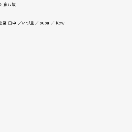
侑楽 京八坂
Art&Design
Watch
Fashion
菜 田中 ／いづ重／ suba ／ Kew
ourmet
Cars
Product
Culture
Lifestyle
mbership
Magazine
Official Columnist
About
et
Pen international
Pen tw