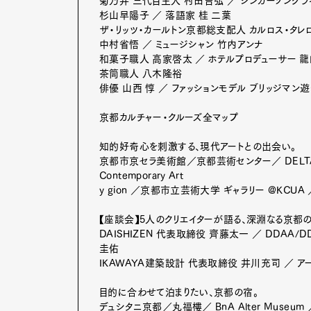
菊乃井 三代目主人 村田吉弘 ／ シンガーソングライ
杉山早陽子 ／ 落語家 桂 二葉
ザ・リッツ・カールトン京都総支配人 カルロス・タレロ
中村省悟 ／ ミュージシャン 竹内アンナ
和菓子職人 高家啓太 ／ ホテルプロデューサー 龍
茶筒職人 八木隆裕
俳優 山西 惇 ／ ファッションモデル ブリッジマ
京都カルチャー・クルーズ全マップ
知的好奇心を刺激する、現代アートとの出会い。
京都市京セラ美術館／京都芸術センター／ DELT
Contemporary Art
y gion ／京都市立芸術大学 ギャラリー @KCUA ／ 
【座談会】5人のクリエイターが語る、深淵なる京都
DAISHIZEN 代表取締役 齊藤太一 ／ DDAA/DD
圭佑
IKAWAYA建築設計 代表取締役 井川充司 ／ ア
目的に合わせて泊まりたい、京都の宿。
デュシタニ京都／丸福樓／ BnA Alter Museum 