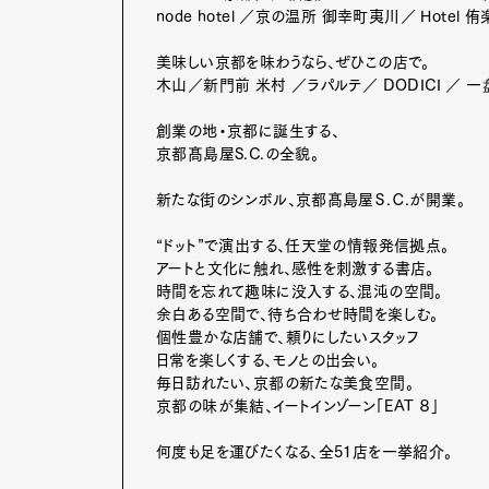
node hotel ／京の温所 御幸町夷川／ Hotel 
美味しい京都を味わうなら、ぜひこの店で。
木山／新門前 米村 ／ラパルテ／ DODICI ／ 一盘
G
創業の地・京都に誕生する、
京都髙島屋S.C.の全貌。
新たな街のシンボル、京都髙島屋Ｓ.Ｃ.が開業。
“ドット”で演出する、任天堂の情報発信拠点。
アートと文化に触れ、感性を刺激する書店。
Pen Me
時間を忘れて趣味に没入する、混沌の空間。
余白ある空間で、待ち合わせ時間を楽しむ。
個性豊かな店舗で、頼りにしたいスタッフ
日常を楽しくする、モノとの出会い。
毎日訪れたい、京都の新たな美食空間。
Pen Me
京都の味が集結、イートインゾーン「EAT ８」
何度も足を運びたくなる、全51店を一挙紹介。