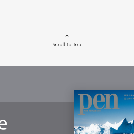
Scroll to Top
e