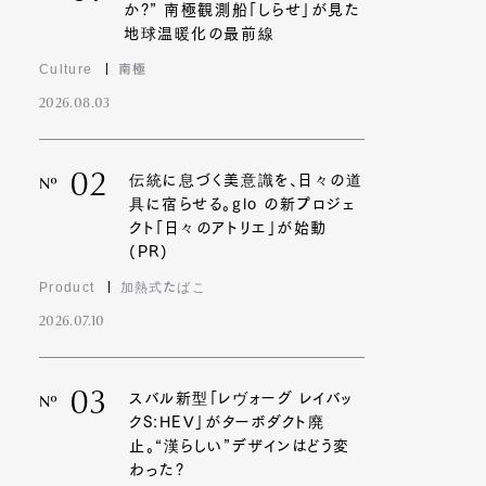
か?” 南極観測船「しらせ」が見た
地球温暖化の最前線
Culture
南極
2026.08.03
02
伝統に息づく美意識を、日々の道
Nº
具に宿らせる。glo の新プロジェ
クト「日々のアトリエ」が始動
(PR)
Product
加熱式たばこ
2026.07.10
03
スバル新型「レヴォーグ レイバッ
Nº
クS:HEV」がターボダクト廃
止。“漢らしい”デザインはどう変
わった?