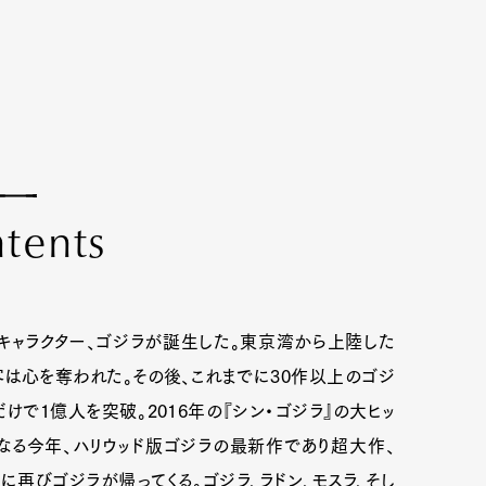
n
t
e
n
t
s
のキャラクター、ゴジラが誕生した。東京湾から上陸した
は心を奪われた。その後、これまでに30作以上のゴジ
で1億人を突破。2016年の『シン・ゴジラ』の大ヒッ
となる今年、ハリウッド版ゴジラの最新作であり超大作、
幕に再びゴジラが帰ってくる。ゴジラ、ラドン、モスラ、そし