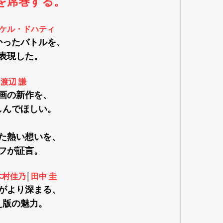
を席巻する。
ケル・ドハティ
かったバトルを、
表現した。
渡辺 謙
優
画の新作を、
しんでほしい。
た熱い想いを、
フが証言。
木村佳乃
│
田中 圭
がより深まる、
え版の魅力。