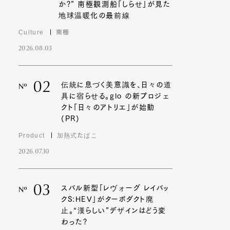
か?” 南極観測船「しらせ」が見た
地球温暖化の最前線
Culture
南極
2026.08.03
02
伝統に息づく美意識を、日々の道
Nº
具に宿らせる。glo の新プロジェ
クト「日々のアトリエ」が始動
(PR)
Product
加熱式たばこ
2026.07.10
03
スバル新型「レヴォーグ レイバッ
Nº
クS:HEV」がターボダクト廃
止。“漢らしい”デザインはどう変
わった?