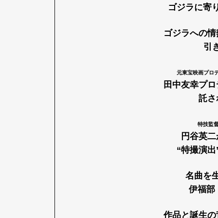
ゴジラに寄
ゴジラへの情
Pen Me
引
元東宝映画プロ
田中友幸プロ
Pen Me
託さ
特技監
円谷英二
“特撮演出
名曲を
伊福部
作品と誕生の