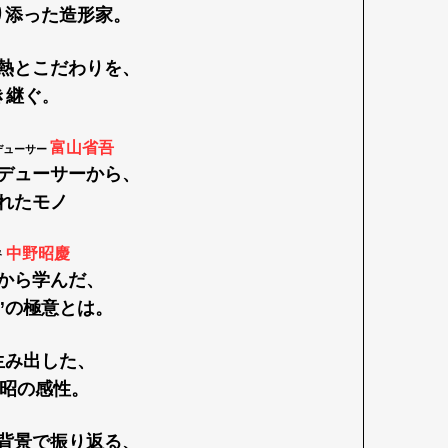
り添った造形家。
熱とこだわりを、
mbership
Magazine
Official Columnist
About
き継ぐ
。
富山省吾
デューサー
デューサーから、
et
Pen international
Pen tw
れたモノ
中野昭慶
督
から学んだ、
”の極意とは。
生み出した、
 昭の感性。
背景で振り返る、