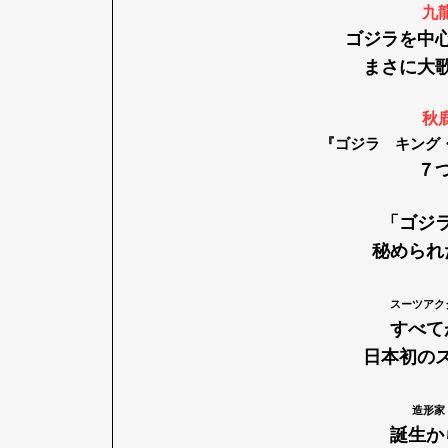
九
ゴジラを中
まさに大
秋
『ゴジラ
キング
７
「ゴジ
秘められ
スーツアク
すべて
日本初の
G
造形家
誕生か