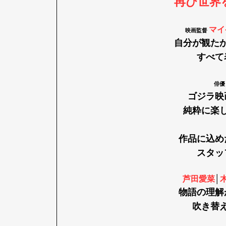
再び世界
マイ
映画監督
自分が観た
すべて
俳
ゴジラ映
純粋に楽
作品に込め
スタッ
芦田愛菜
│
物語の理解
吹き替