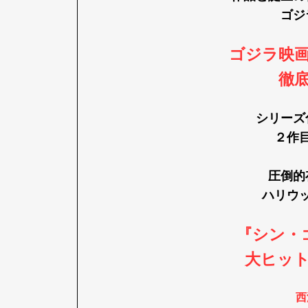
ゴジ
ゴジラ映
徹
シリーズ
２作
圧倒的
ハリウ
『シン・
大ヒッ
西