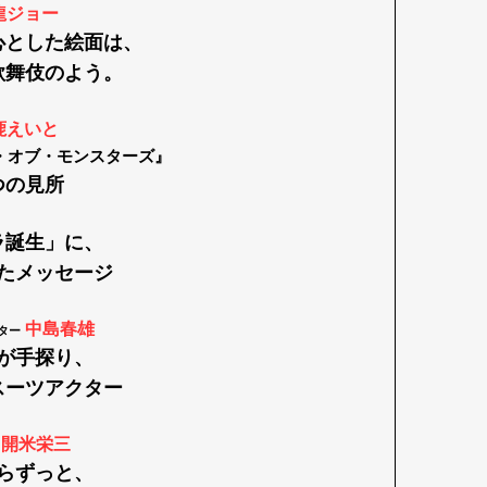
龍ジョー
心とした絵面は、
歌舞伎のよう。
鹿えいと
・オブ・モンスターズ』
つの見所
ラ誕生」に、
たメッセージ
中島春雄
ター
が手探り、
Art&Design
Watch
Fashion
スーツアクター
ourmet
Cars
Product
Culture
開米栄三
らずっと、
Lifestyle