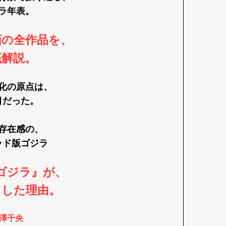
ラ年表。
画の全作品を、
底解説。
化の原点は、
目だった。
存在感の、
ッド版ゴジラ
ゴジラ』が、
トした理由。
澤千央