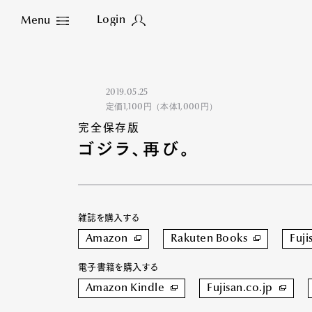
Login
Menu
Close
2019.05.25
定価1,100円（本体1,000円）
完全保存版
ゴジラ、再び。
雑誌を購入する
Amazon
Rakuten Books
Fuji
電子書籍を購入する
Amazon Kindle
Fujisan.co.jp