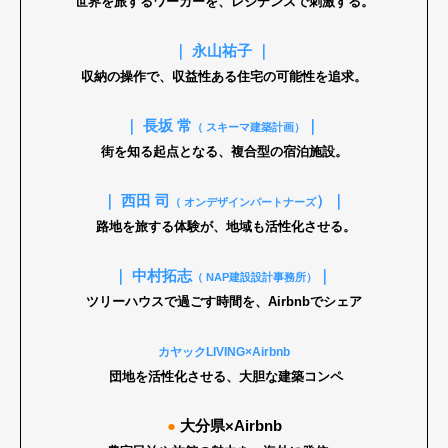
世界を旅するワーカーを、レジデンスで刺激する。
｜ 永山祐子 ｜
収納の操作で、収益性ある住宅の可能性を追求。
Art&Design
Watch
Fashion
Gourmet
Cars
｜ 長坂 常
｜
（ スキーマ建築計画）
Product
Culture
Lifestyle
街を知る起点となる、複合型の宿泊施設。
｜ 西田 司
）｜
（ オンデザインパートナーズ
路地を旅する体験が、地域も活性化させる。
Pen Membership
Magazine
Official Columnist
About
｜ 中村拓志
｜
（ NAP建設設計事務所）
Contact
ツリーハウスで過ごす時間を、Airbnbでシェア
カヤックLIVING×Airbnb
団地を活性化させる、大胆な建築コンペ
Pen Meet
Pen international
Pen tw
●
大分県×Airbnb