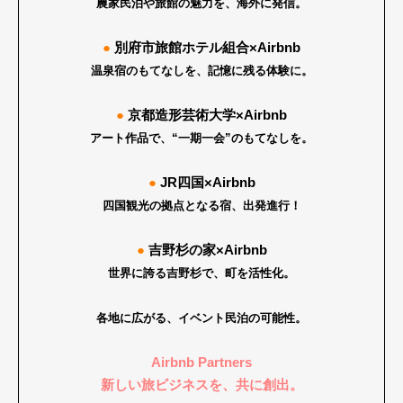
農家民泊や旅館の魅力を、海外に発信。
●
別府市旅館ホテル組合×Airbnb
温泉宿のもてなしを、記憶に残る体験に。
●
京都造形芸術大学×Airbnb
アート作品で、“一期一会”のもてなしを。
●
JR四国×Airbnb
四国観光の拠点となる宿、出発進行！
●
吉野杉の家×Airbnb
世界に誇る吉野杉で、町を活性化。
各地に広がる、イベント民泊の可能性。
Airbnb Partners
新しい旅ビジネスを、共に創出。