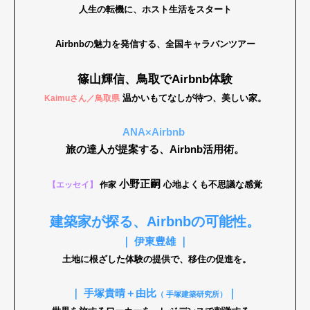
人生の転機に、ホスト生活をスタート
Airbnbの魅力を発信する、全国キャラバンツアー
篠山輝信、鳥取でAirbnb体験
温かいもてなしが待つ、美しい家。
Kaimuさん／鳥取県
ANA×Airbnb
旅の達人が提案する、Airbnb活用術。
小野正嗣
心地よくも不思議な感覚
【エッセイ】
作家
建築家が探る、Airbnbの可能性。
｜ 伊東豊雄 ｜
土地に根ざした体験の提供で、移住の促進を。
｜ 手塚貴晴＋由比
｜
（ 手塚建築研究所）