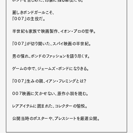
ボンドを苦しめた、印象に残る悪役たち。
麗しきボンドガールこそ、
Pen Membership
Magazine
『００７』の主役だ。
Official Columnist
About
Contact
半世紀も家族で映画製作、イオン・プロの哲学。
『００７』が切り開いた、スパイ映画の半世紀。
男の憧れ、ボンドのファッションを語り尽くす。
Pen Meet
ゲームの中で、ジェームズ・ボンドになりきる。
Pen international
Pen tw
『００７』生みの親、イアン・フレミングとは？
００７映画に欠かせない、原作小説を読む。
レアアイテムに囲まれた、コレクターの愉悦。
公開当時のポスターや、プレスシートを厳選公開。