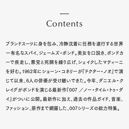
C
o
n
t
e
n
t
s
ブランドスーツに身を包み、冷静沈着に任務を遂行する世界
一有名なスパイ、ジェームズ・ボンド。美女を口説き、ボンドカ
ーで疾走し、悪党と死闘を繰り広げ、シェイクしたマティーニ
を好む。1962年にショーン・コネリーが『ドクター・ノオ』で演
じて以来、6人の俳優が受け継いできた。今年、ダニエル・ク
レイグがボンドを演じる最新作『007 ／ノー・タイム・トゥ・ダ
イ』がついに公開。最新作に加え、過去の作品ガイド、音楽、
ファッション、原作まで網羅した、007シリーズの総力特集。