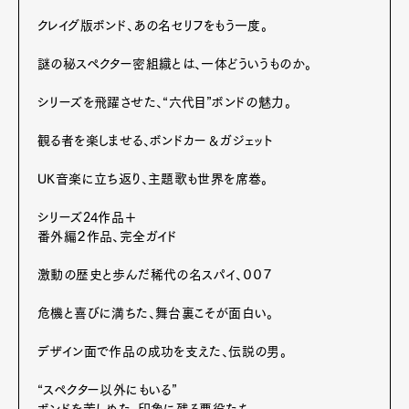
クレイグ版ボンド、あの名セリフをもう一度。
謎の秘スペクター密組織とは、一体どういうものか。
シリーズを飛躍させた、“六代目”ボンドの魅力。
観る者を楽しませる、ボンドカー＆ガジェット
UK音楽に立ち返り、主題歌も世界を席巻。
シリーズ24作品＋
番外編２作品、完全ガイド
激動の歴史と歩んだ稀代の名スパイ、００７
危機と喜びに満ちた、舞台裏こそが面白い。
Art&Design
Watch
Fashion
Gourmet
Cars
デザイン面で作品の成功を支えた、伝説の男。
Product
Culture
Lifestyle
“スペクター以外にもいる”