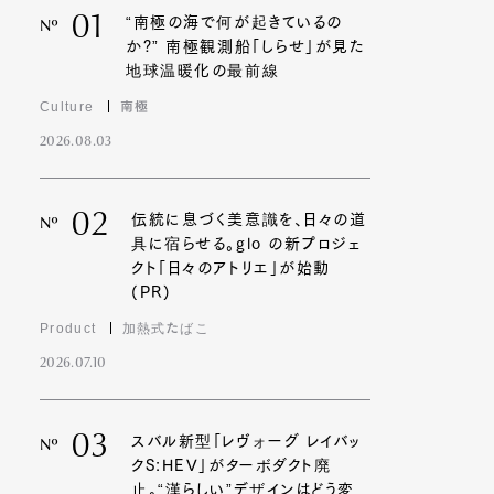
01
“南極の海で何が起きているの
Nº
か?” 南極観測船「しらせ」が見た
地球温暖化の最前線
Culture
南極
2026.08.03
02
伝統に息づく美意識を、日々の道
Nº
具に宿らせる。glo の新プロジェ
クト「日々のアトリエ」が始動
(PR)
Product
加熱式たばこ
2026.07.10
03
スバル新型「レヴォーグ レイバッ
Nº
クS:HEV」がターボダクト廃
止。“漢らしい”デザインはどう変