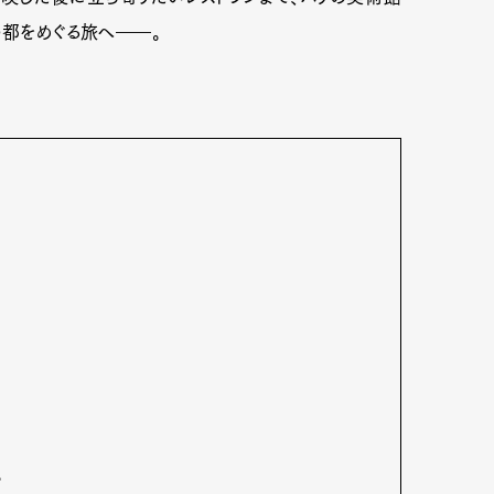
の都をめぐる旅へ――。
。