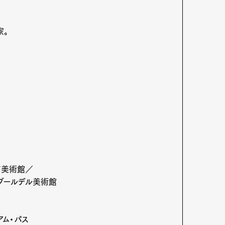
家。
ド美術館／
ブールデル美術館
アム・パス