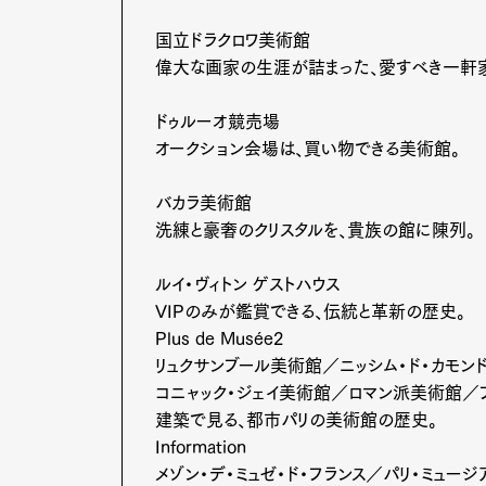
国立ドラクロワ美術館
偉大な画家の生涯が詰まった、愛すべき一軒
ドゥルーオ競売場
オークション会場は、買い物できる美術館。
バカラ美術館
洗練と豪奢のクリスタルを、貴族の館に陳列。
ルイ・ヴィトン ゲストハウス
VIPのみが鑑賞できる、伝統と革新の歴史。
Plus de Musée2
リュクサンブール美術館／ニッシム・ド・カモン
コニャック・ジェイ美術館／ロマン派美術館／
建築で見る、都市パリの美術館の歴史。
Information
メゾン・デ・ミュゼ・ド・フランス／パリ・ミュージ