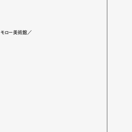
mbership
Magazine
Official Columnist
About
・モロー美術館／
et
Pen international
Pen tw