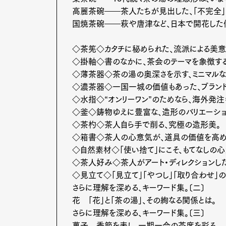
高麗茶碗――茶人たちが見出した、「不完全」
国焼茶碗――萩や唐津など、日本で開花した
◇茶筅◇カタチに秘められた、流派による美意
◇掛軸◇書のなかに、茶会のテーマを象徴する
◇薄茶器◇茶の湯の奥深さを示す、ミニマルな
G
◇濃茶器◇一国一城の価値もあった、ブラン
◇水指◇“オンリーワン”のためなら、海外発注
◇釜◇鋳物ゆえに豊富な、造形のバリエーシ
◇茶杓◇茶人自ら手で削る、究極の造形美。
◇箱書◇茶人の心意気が、道具の価値を高め
◇自然素材◇「使い捨て」にこそ、もてなしの心
Pen Me
◇茶人好み◇茶人がアート・ディレクションし
◇見立て◇「見立て」「やつし」「取り合わせ」
さらに理解を深める、キーワード集。〔二〕
花 「花」と「茶の湯」、その絢なる関係とは。
Pen Me
さらに理解を深める、キーワード集。〔三〕
菓子 季節を表し、一期一会の茶席を彩る。