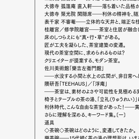
大徳寺 孤篷庵 直入軒――落ち着いた品格が
大徳寺 聚光院 閑隠席――利休の精神を、随
表千家 不審菴――立体的な天井と、端正な柱
桂離宮／修学院離宮――茶室と住居が融合し
床のしつらえにも“真・行・草”がある。
匠が工夫を凝らした、茶室建築の変遷。
現代の茶室空間に、求められるものは？
クリエイターが提案する、モダン茶室。
佐川美術館「樂吉左衞門館」
――水没する小間と水上の広間が、非日常へと
隈研吾「TEEHAUS」／「浮庵」
――茶室は、素材のよさや可能性を見極める
椅子とテーブルの茶の湯、「立礼（りゅうれい）
利休時代、こんな自由な茶室があった！――
さらに理解を深める、キーワード集。〔一〕
道具
◇茶碗◇茶碗はどのように、変遷してきたか。
樂茶碗――15代続く茶の湯の理想形は、いま