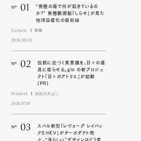
01
“南極の海で何が起きているの
Nº
か?” 南極観測船「しらせ」が見た
地球温暖化の最前線
Culture
南極
2026.08.03
02
伝統に息づく美意識を、日々の道
Nº
具に宿らせる。glo の新プロジェ
クト「日々のアトリエ」が始動
(PR)
Product
加熱式たばこ
2026.07.10
03
スバル新型「レヴォーグ レイバッ
Nº
クS:HEV」がターボダクト廃
止。“漢らしい”デザインはどう変