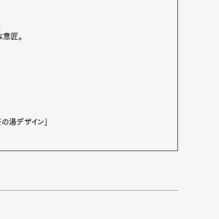
。
な意匠。
茶の湯デザイン」