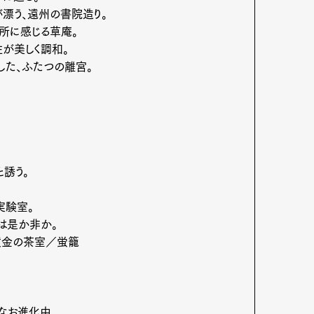
漂う、遠州の書院造り。
所に感じる草庵。
が美しく調和。
た、ふたつの離宮。
誘う。
実験室。
」は是か非か。
黄金の茶室／蛍籠
なお進化中。