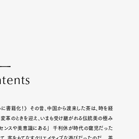
n
t
e
n
t
s
いに書籍化！》 その昔、中国から渡来した茶は、時を経
に変革のときを迎え、いまも受け継がれる伝統美の極み
、センスや美意識にある」 千利休が時代の寵児だった
て、客をもてなすクリエイティブな遊びだったのだ。 茶