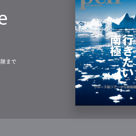
e
測隊まで