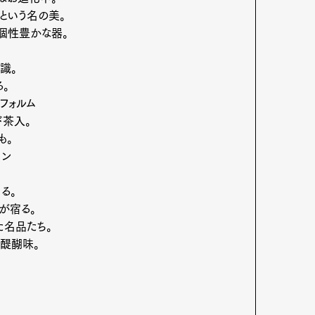
という名の美。
個性豊かな器。
識。
Art&Design
Watch
Fashion
。
フォルム
ourmet
Cars
Product
Culture
ド茶入。
も。
Lifestyle
ョン
る。
が宿る。
mbership
Magazine
Official Columnist
About
た名品たち。
の醍醐味。
et
Pen international
Pen tw