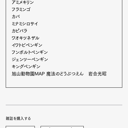
Art&Design
Watch
Fashion
アミメキリン
Gourmet
Cars
フラミンゴ
カバ
Product
Culture
Lifestyle
ミナミシロサイ
カピバラ
ワオキツネザル
イワトビペンギン
Pen Membership
Magazine
フンボルトペンギン
Official Columnist
About
Contact
ジェンツーペンギン
キングペンギン
旭山動物園MAP 魔法のどうぶつえん 岩合光昭
Pen Meet
Pen international
Pen tw
雑誌を購入する