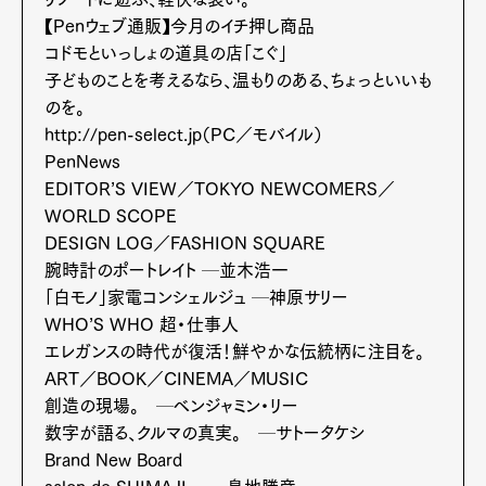
【Penウェブ通販】今月のイチ押し商品
コドモといっしょの道具の店「こぐ」
Pen Membership
Magazine
子どものことを考えるなら、温もりのある、ちょっといいも
Official Columnist
About
のを。
Contact
http://pen-select.jp（PC／モバイル）
PenNews
EDITOR’S VIEW／TOKYO NEWCOMERS／
WORLD SCOPE
Pen Meet
DESIGN LOG／FASHION SQUARE
Pen international
Pen tw
腕時計のポートレイト ─並木浩一
「白モノ」家電コンシェルジュ ─神原サリー
WHO’S WHO 超・仕事人
エレガンスの時代が復活！鮮やかな伝統柄に注目を。
ART／BOOK／CINEMA／MUSIC
創造の現場。 ─ベンジャミン・リー
数字が語る、クルマの真実。 ─サトータケシ
Brand New Board