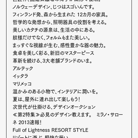
ノルウェーデザイン、じつはスゴいんです。
フィンランド発、森から生まれた 12カ月の家具。
哲学的な発想から、照明器具の役割を考える。
美しいカタチの源泉は、生活の中にある。
紋様だけでなく、フォルムもまた美しい。
まっすぐな視線が生む、感性豊かな器の魅力。
食卓を美しく彩る、新旧のマスターピース
革新を続ける、3大老舗ブランドのいま。
アルテック
イッタラ
マリメッコ
温かみのある小物で、インテリアに潤いを。
夏は、屋外に連れ出して楽しもう！
次世代が仕掛ける、デザインオークション
Art&Design
Watch
Fashion
Gourmet
Cars
≪第2特集≫必見のデザイン教えます。 ミラノ・サロー
ネ 2013速報！
Product
Culture
Lifestyle
Full of Lightness RESORT STYLE
リゾートに遊ぶ、軽快な装い。