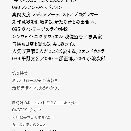
080 フォノンのヘッドフォン
真鍋大度 メディアアーティスト／プログラマー
創作意欲を刺激する、新たな音との出合い。
085 ヴィンテージのライカM2
シンウェイ・エグザヴィエル 映像監督／写真家
冒険も日常も捉える、美しきライカ
人気写真家３人がこよなく愛する、セカンドカメラ
089 平野太呂／090 三部正博／091 小浪次郎
第２特集
Art&Design
Watch
Fashion
Gourmet
Cars
ミラノサローネ完全速報!!
最新デザイン、まるわかり。
Product
Culture
Lifestyle
腕時計のポートレイト #127――並木浩一
CVSTOS クストス
大胆な美学から生まれた、
Pen Membership
Magazine
カーボン使いのクロノ
Official Columnist
About