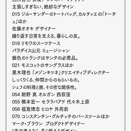
主張しすぎない、絶妙なデザイン
015 ジル・サンダーのトートバッグ、カルティエの「トーチ
ュ」ほか
佐藤オオキ デザイナー
繰り返す日常を支える、暮らしの友。
016 リモワのスーツケース
パラダイス山元 ミュージシャン
銀色のトランクはサンタの必需品。
021 モスコットのサングラスほか
黒木理也 「メゾンキツネ」クリエイティブディレクター
しっくりくる、仲間からのもらいもの。
シェフの料理と器、その密な関係性。
054 紺野 真 オルガン 西荻窪
055 橋本宏一 セララバアド 代々木上原
056 福嶌博志 ヒロヤ 外苑前
070 コンスタンチン・グルチッチのバースツールほか
マーク・ブラウン プロダクトデザイナー
“手で考えた”、長く使えるデザイン