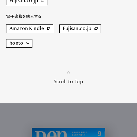
Fujisan.co.jp
電子書籍を購入する
Amazon Kindle
Fujisan.co.jp
honto
Scroll to Top