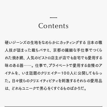
C
o
n
t
e
n
t
s
硬いジーンズの生地をなめらかにカッティングする 日本の職
人技が詰まった裁ちバサミ、 京都の繊細な手仕事でつくら
れた焼き網、 人気のビストロ店主が店でも自宅でも愛用する
味のある器……。 仕事で、プライベートで愛用する自慢のア
イテムを、 いま話題のクリエイター１００人に公開してもらっ
た。 日々彼らのクリエイティビティを刺激するそれらの愛用品
は、 どれもユニークで男心をくすぐるものばかりだ。