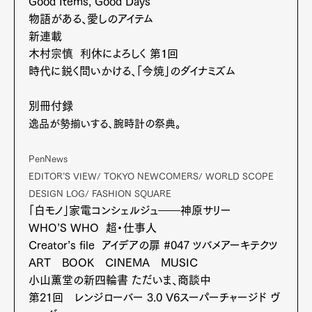
Good Items, Good Days
Contact
物語がある、愛しのアイテム
新連載
木村宗慎 利休によろしく 第１回
時代に鋭く問いかける、「今焼」のダイナミズム
Pen Meet
Pen international
Pen tw
別冊付録
逸品が勢揃いする、腕時計の祭典。
PenNews
EDITOR’S VIEW/ TOKYO NEWCOMERS/ WORLD SCOPE
DESIGN LOG/ FASHION SQUARE
「白モノ」家電コンシェルジュ――神原サリー
WHO’S WHO 超・仕事人
Creator’s file アイデアの扉 #047 ツバメアーキテクツ
ART BOOK CINEMA MUSIC
小山薫堂の新四輪書 ただいま、商談中
第21回 レンジローバー 3.0 V6スーパーチャージド ヴ