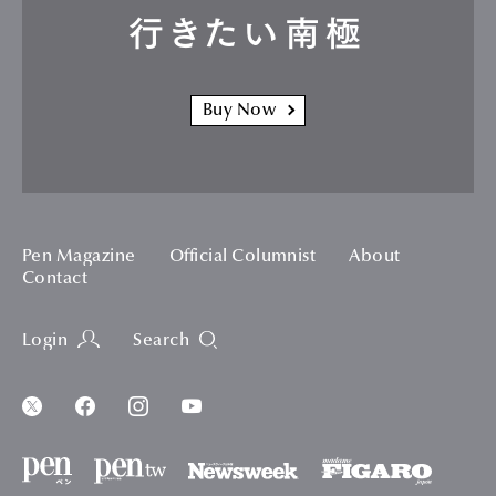
行きたい南極
Buy Now
Pen Magazine
Official Columnist
About
Contact
Login
Search