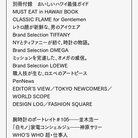
別冊付録 おいしいハワイ最強ガイド
MUST EAT in HAWAII BOOK
CLASSIC FLAME for Gentlemen
レトロ顔が新鮮な、男のアイウエア
Brand Selection TIFFANY
NYとティファニーが紡ぐ、時計の物語。
Brand Selection OMEGA
ミッションを完遂した、オメガの威信。
Brand Selection LOEWE
Art&Design
Watch
Fashion
職人技が生む、ロエベのアートピース
Gourmet
Cars
PenNews
Product
Culture
Lifestyle
EDITOR’S VIEW／TOKYO NEWCOMERS／
WORLD SCOPE
DESIGN LOG／FASHION SQUARE
Pen Membership
Magazine
腕時計のポートレイト＃105――並木浩一
Official Columnist
About
「白モノ」家電コンシェルジュ――神原サリー
Contact
WHO’S WHO 超・仕事人