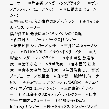
ューサー ＊岸谷香 シンガー・ソングライター ＊ポル
ノグラフィティ ミュージシャン ＊内田勘太郎 ミュージ
シャン
最初も最後も、我が青春のボブ・ディラン ＊みうらじゅ
ん イラストレーター
僕が愛する、最後に聴くべきマイケルの 10曲。
＊西寺郷太 「ノーナ・リーヴス」シンガー
＊原田知世 シンガー／女優 ＊吉井和哉 ミュージシ
ャン ＊DJ KAORI DJ／サウンドクリエイター ＊大
塚愛 シンガー・ソングライター ＊小山薫堂 放送作
家 ＊猪子寿之 チームラボ代表 ＊宮本亜門 演出
家 ＊倉本美津留 放送作家 ＊沖野修也 DJ／音楽
プロデューサー／執筆家 ＊並木浩一 腕時計ジャーナ
リスト ＊麻倉怜士 デジタルメディア評論家 ＊ジェイ
ク・シマブクロ ミュージシャン ＊三原康裕 デザイナ
ー ＊湯山玲子 クリエイティブ・ディレクター ＊山本
宇一 空間プロデューサー ＊伴都美子（DoAs
Infinity） シンガー ＊FKAツイッグス シンガー・ソング