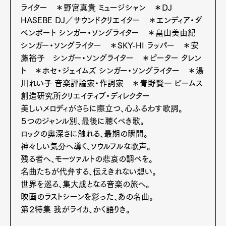
ライター ＊野宮真貴 ミュージシャン ＊DJ
HASEBE DJ／サウンドクリエイター ＊エンディア・ダ
ベンポート シンガー・ソングライター ＊畠山美由紀
シンガー・ソングライター ＊SKY-HI ラッパー ＊安
藤裕子 シンガー・ソングライター ＊ピーター タレン
ト ＊ホセ・ジェイムズ シンガー・ソングライター ＊湯
川れい子 音楽評論家・作詞家 ＊青野賢一 ビームス
創造研究所クリエイティブ・ディレクター
美しいメロディがさらに際立つ、心ふるわす歌詞。
５つのジャンル別、最後に聴くべき歌。
ロックの奥深さに触れる、最期の瞬間。
神々しい気分へ導く、ソウルフルな歌声。
残る者へ、モーツァルトの悲哀の調べを。
Art&Design
Watch
Fashion
名曲たちが代弁する、伝えきれない想い。
Gourmet
Cars
世界を巡る、集大成となる音楽の旅へ。
映画のラストシーンを彩った、あの名曲。
Product
Culture
Lifestyle
第２特集 我がライカ、かく語りき。