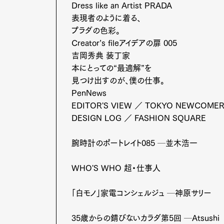
Dress like an Artist PRADA
表現者のように着る、
プラダの色彩。
Creator’s fileアイデアの扉 005
吉岡秀典 装丁家
本にとっての“最適解”を
G
見つけ出すのが、僕の仕事。
PenNews
EDITOR'S VIEW ／ TOKYO NEWCOME
DESIGN LOG ／ FASHION SQUARE
Pen Me
腕時計のポートレイト085 ─並木浩一
WHO'S WHO 超・仕事人
Pen Me
「白モノ」家電コンシェルジュ ─神原サリー
35歳からの錆びないカラダ第5回 ─Atsushi