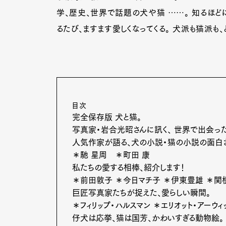
学、歴史、世界で話題の犬や猫 ……。 知るほど
るたび、ますます愛しくなってくる。 犬派も猫派も
目次
完全保存版 犬と猫。
写真家・岩合光昭さんに訊く、 世界で出会っ
人気作家が語る、犬の小説・猫の小説の面白
＊馳 星周 ＊町田 康
私たちの愛する相棒、紹介します！
＊前田敦子 ＊今日マチ子 ＊伊東豊雄 ＊関
巨匠写真家たちが捉えた、愛らしい瞬間。
＊フィリップ・ハルスマン ＊エリオット・アーウィ
仔犬は応挙、猫は国芳、かわいすぎる動物絵。