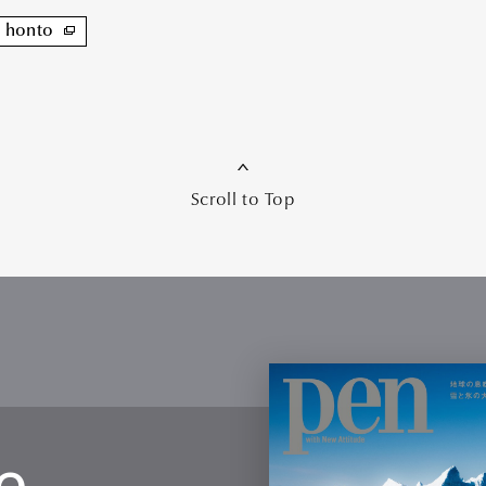
honto
Scroll to Top
e