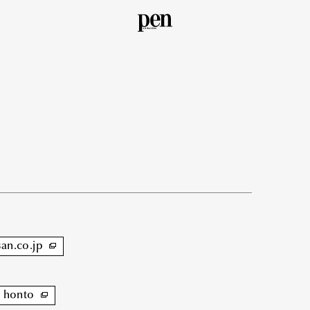
san.co.jp
honto