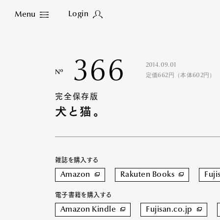
Login
Menu
Close
366
2014.09.01
Nº
定価662円（本体602円）
完全保存版
犬と猫。
雑誌を購入する
Amazon
Rakuten Books
Fuji
電子書籍を購入する
Amazon Kindle
Fujisan.co.jp