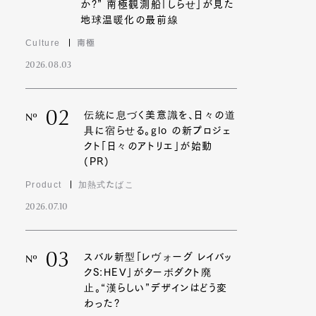
か?” 南極観測船「しらせ」が見た
地球温暖化の最前線
Culture
南極
2026.08.03
02
伝統に息づく美意識を、日々の道
Nº
具に宿らせる。glo の新プロジェ
クト「日々のアトリエ」が始動
(PR)
Product
加熱式たばこ
2026.07.10
03
スバル新型「レヴォーグ レイバッ
Nº
クS:HEV」がターボダクト廃
止。“漢らしい”デザインはどう変
わった?