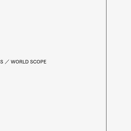
Art&Design
Watch
Fashion
ourmet
Cars
Product
Culture
Lifestyle
RS ／ WORLD SCOPE
mbership
Magazine
Official Columnist
About
et
Pen international
Pen tw