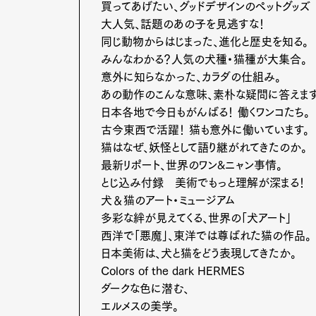
買ってあげたい、グッドデザインのペットグッズ
大人気、話題のあの子を見逃すな！
同じ動物からはじまった、進化と歴史を知る。
みんなわかる？人気の犬種・猫種が大集合。
意外に知らなかった、カラダの仕組み。
あの動作のこんな意味、素朴な疑問に答えます
日本各地で今日もがんばる！ 働くワンコたち。
古今東西で活躍！ 猫も意外に働いています。
猫はなぜ、妖怪として語り継がれてきたのか。
最新リポート、世界のワン&ニャン事情。
とじ込み付録 美術でもっと理解が深まる
犬＆猫のアート・ミュージアム
多彩な絆が見えてくる、世界の「犬アート」
西洋で「悪魔」、東洋では尊ばれた猫の作品。
日本美術は、犬と猫をどう表現してきたか。
Colors of the dark HERMES
ダークな色に潜む、
エルメスの美学。