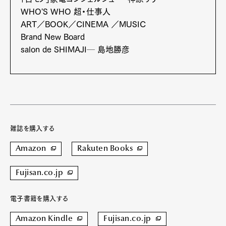
WHO'S WHO 超・仕事人
ART／BOOK／CINEMA ／MUSIC
Pen Meet
Brand New Board
Pen international
Pen tw
salon de SHIMAJI─ 島地勝彦
雑誌を購入する
Amazon
Rakuten Books
Fujisan.co.jp
電子書籍を購入する
Amazon Kindle
Fujisan.co.jp