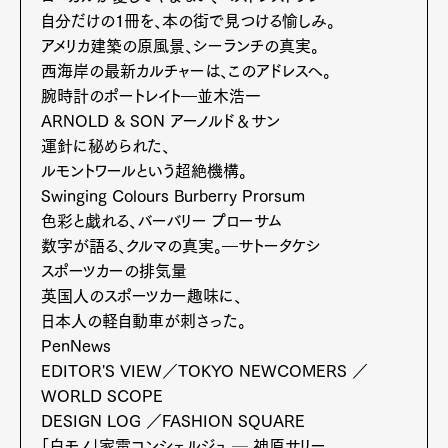
自分だけの１冊を、本の街で見つける愉しみ。
アメリカ建築の原風景、シーランチの真実。
西海岸の最新カルチャーは、このアドレスへ。
腕時計のポートレイト―並木浩一
ARNOLD & SON アーノルド＆サン
運針に秘められた、
ルモントワールという超絶機構。
Swinging Colours Burberry Prorsum
Art&Design
Watch
Fashion
Gourmet
Cars
色彩と戯れる、バーバリー プローサム
数字が語る、クルマの真実。―サトータケシ
Product
Culture
Lifestyle
スポーツカーの排気量
英国人のスポーツカー趣味に、
日本人の軽自動車が刺さった。
PenNews
Pen Membership
Magazine
EDITOR'S VIEW／TOKYO NEWCOMERS ／
Official Columnist
About
WORLD SCOPE
Contact
DESIGN LOG ／FASHION SQUARE
「白モノ」家電コンシェルジュ ─ 神原サリー