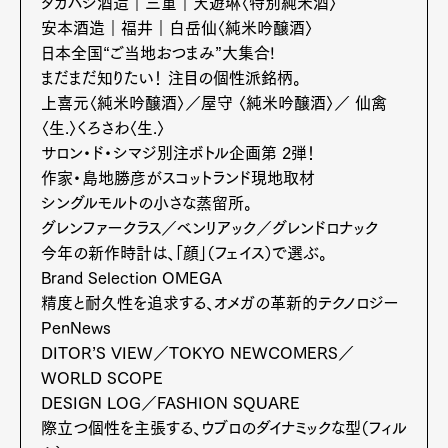
タカハシ酒造｜三重｜天遊琳〈特別純米酒〉
Contact
安本酒造｜福井｜白岳仙〈純米吟醸酒〉
日本全国“ご当地おつまみ”大集合!
まだまだ知りたい！ 注目の個性派銘柄。
上喜元〈純米吟醸酒〉／屋守 〈純米吟醸酒〉／ 仙禽
Pen Meet
〈生.〉くろさわ〈生.〉
サロン・ド・シマジ別注ボトル企画第 2弾！
Pen international
Pen tw
作家・島地勝彦がスコットランド現地取材
シングルモルトの小さな蒸留所。
グレンファークラス／ベンリアック／グレンドロナック
今年の新作時計は、「顔」（フェイス）で選ぶ。
Brand Selection OMEGA
精度と耐久性を追求する、オメガの革新的テクノロジー
PenNews
DITOR’S VIEW／TOKYO NEWCOMERS／
WORLD SCOPE
DESIGN LOG／FASHION SQUARE
際立つ個性を主張する、ウブロのダイナミックな型（フィル