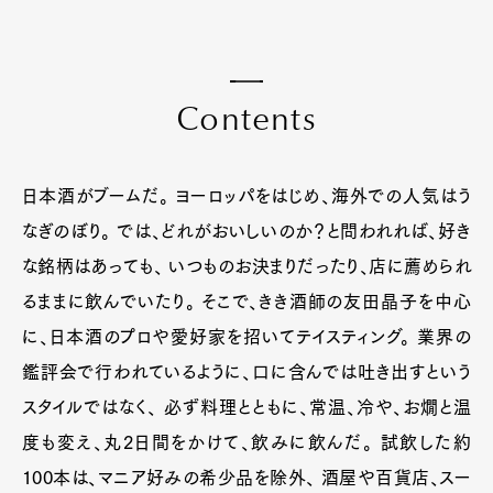
C
o
n
t
e
n
t
s
日本酒がブームだ。 ヨーロッパをはじめ、海外での人気はう
なぎのぼり。 では、どれがおいしいのか？と問われれば、好き
な銘柄はあっても、 いつものお決まりだったり、店に薦められ
るままに飲んでいたり。 そこで、きき酒師の友田晶子を中心
に、日本酒のプロや愛好家を招いてテイスティング。 業界の
鑑評会で行われているように、口に含んでは吐き出すという
スタイルではなく、 必ず料理とともに、常温、冷や、お燗と温
度も変え、丸2日間をかけて、飲みに飲んだ。 試飲した約
100本は、マニア好みの希少品を除外、 酒屋や百貨店、スー