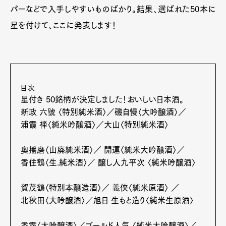
パーなどで入手しやすいものばかり。結果、選ばれた50本に
星を付けて、ここに発表します！
目次
星付き 50銘柄が決定しました！おいしい日本酒。
新政 六號 〈特別純米酒〉／磯自慢〈大吟醸酒〉／
浦霞 禅〈純米吟醸酒〉／大山〈特別純米酒〉
奥播磨〈山廃純米酒〉／ 開運〈純米大吟醸酒〉／
香住鶴〈生.純米酒〉／ 醸し人九平次 〈純米吟醸酒〉
賀茂鶴〈特別本醸造酒〉／ 義侠〈純米原酒〉 ／
北秋田〈大吟醸酒〉／旭日 生もと造り〈純米生原酒〉
香露〈大吟醸酒〉／ゴールド人気 〈純米大吟醸酒〉／