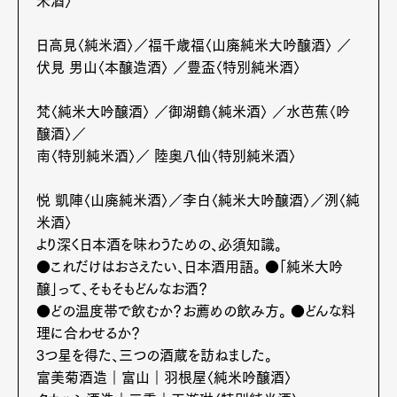
米酒〉
日高見〈純米酒〉／福千歳福〈山廃純米大吟醸酒〉 ／
伏見 男山〈本醸造酒〉 ／豊盃〈特別純米酒〉
梵〈純米大吟醸酒〉 ／御湖鶴〈純米酒〉 ／水芭蕉〈吟
醸酒〉／
南〈特別純米酒〉／ 陸奥八仙〈特別純米酒〉
悦 凱陣〈山廃純米酒〉／李白〈純米大吟醸酒〉／洌〈純
米酒〉
Art&Design
Watch
Fashion
より深く日本酒を味わうための、必須知識。
Gourmet
Cars
●これだけはおさえたい、日本酒用語。 ●「純米大吟
Product
Culture
Lifestyle
醸」って、そもそもどんなお酒？
●どの温度帯で飲むか？お薦めの飲み方。 ●どんな料
理に合わせるか？
3つ星を得た、三つの酒蔵を訪ねました。
Pen Membership
Magazine
富美菊酒造｜富山｜羽根屋〈純米吟醸酒〉
Official Columnist
About