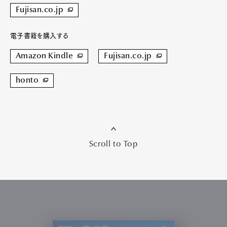
Fujisan.co.jp
電子書籍を購入する
Amazon Kindle
Fujisan.co.jp
honto
Scroll to Top