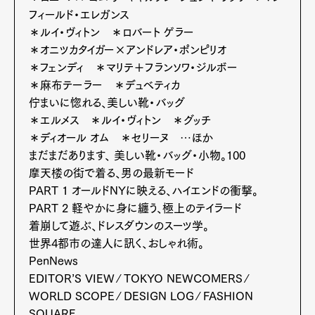
フィールド・エレガンス
＊ルイ・ヴィトン ＊ロバート ゲラー
＊オニツカタイガー×アンドレア・ポンピリオ
＊フェンディ ＊マリテ＋フランソワ・ジルボー
＊麻布テーラー ＊デュベティカ
佇まいに惚れる、美しい靴・バッグ
＊エルメス ＊ルイ・ヴィトン ＊グッチ
＊ディオール オム ＊セリーヌ …ほか
まだまだあります、 美しい靴・バッグ・小物。100
摩天楼の街で着る、男の最新モード
Art&Design
Watch
Fashion
PART 1 オールドNYに映える、ハイエンドの衝撃。
Gourmet
Cars
PART 2 軽やかに身に纏う、極上のテイラード
Product
Culture
Lifestyle
着崩して遊ぶ、ドレスダウンのスーツ学。
世界4都市の達人に訊く、おしゃれ術。
PenNews
EDITOR’S VIEW ∕ TOKYO NEWCOMERS ∕
Pen Membership
Magazine
WORLD SCOPE ∕ DESIGN LOG ∕ FASHION
Official Columnist
About
SQUARE