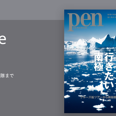
e
測隊まで