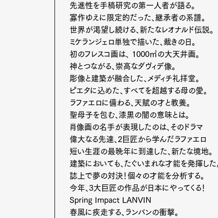
先進性を手稿研究の第一人者が語る。
寡作ゆえに限定的だった、継承者の系譜。
世界が渇望し続ける、新たなレオナルド伝説。
ミケランジェロ単独で描いた、裁きの日。
初のフレスコ画は、 1000㎡の大天井画。
神とつながる、崇高なダヴィデ像。
彫像と建築が融合した、メディチ礼拝堂。
ピエタに込めた、すべてを超越する母の愛。
ラファエロに備わる、天賦の才と教養。
聖母子を包む、漆黒の闇の意味とは。
肖像画の名手が表現したのは、そのドラマ
偉大なる先達、2巨匠から学んだラファエロ
短い生涯の最晩年に到達した、新たな境地。
建築においても、たぐいまれな才能を発揮し
誌上で夢の対決！個々の才能を分析する。
今年、3大巨匠の作品が日本にやってくる！
Spring Impact LANVIN
G
春風に疾走する、ランバンの衝撃。