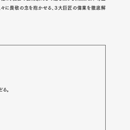
人々に畏敬の念を抱かせる、３大巨匠の偉業を徹底解
どる。