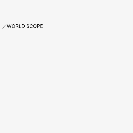
Lifestyle
S ／WORLD SCOPE
mbership
Magazine
Official Columnist
About
et
Pen international
Pen tw