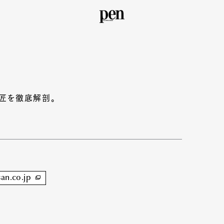
）
巨匠を徹底解剖。
san.co.jp