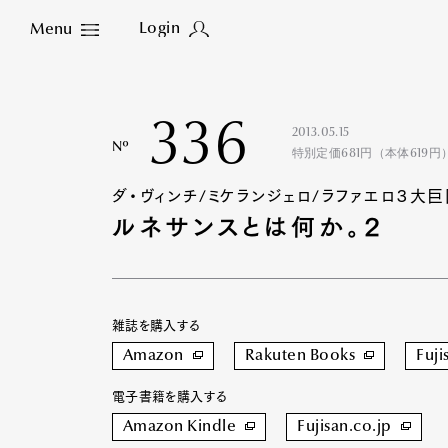
Login
Menu
Close
336
2013.05.15
Nº
特別定価681円（本体619円
ダ・ヴィンチ/ミケランジェロ/ラファエロ３大
ルネサンスとは何か。２
雑誌を購入する
Amazon
Rakuten Books
Fuji
電子書籍を購入する
Amazon Kindle
Fujisan.co.jp