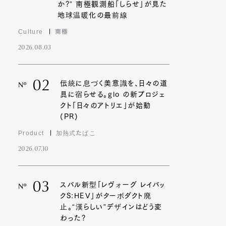
か?” 南極観測船「しらせ」が見た
地球温暖化の最前線
Culture
南極
2026.08.03
02
伝統に息づく美意識を、日々の道
Nº
具に宿らせる。glo の新プロジェ
クト「日々のアトリエ」が始動
(PR)
Product
加熱式たばこ
2026.07.10
03
スバル新型「レヴォーグ レイバッ
Nº
クS:HEV」がターボダクト廃
止。“漢らしい”デザインはどう変
わった?