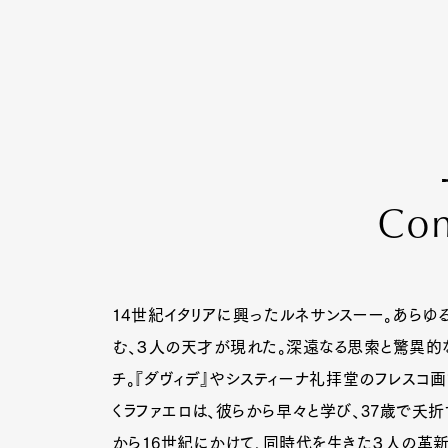
C
o
14世紀イタリアに興ったルネサンスーー。あら
む、３人の天才が現れた。深遠なる思索と驚異的な
チ。『ダヴィデ』やシスティーナ礼拝堂のフレスコ画
くラファエロは、彼らから早々と学び、37歳で夭折
から16世紀にかけて、同時代を生きた３人の革新