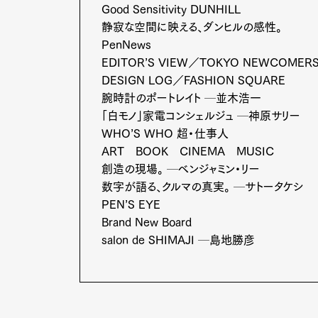
Good Sensitivity DUNHILL
静寂な空間に映える、ダンヒルの感性。
PenNews
EDITOR’S VIEW／TOKYO NEWCOMER
DESIGN LOG／FASHION SQUARE
Pen Me
腕時計のポートレイト ─並木浩一
「白モノ」家電コンシェルジュ ─神原サリー
WHO’S WHO 超・仕事人
ART BOOK CINEMA MUSIC
Pen Me
創造の現場。 ─ベンジャミン・リー
数字が語る、クルマの真実。 ─サトータケシ
PEN’S EYE
Brand New Board
salon de SHIMAJI ─島地勝彦