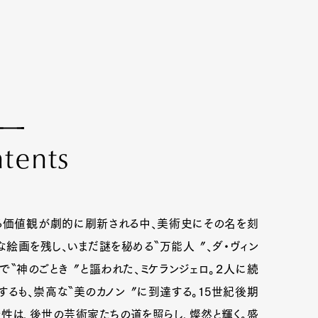
n
t
e
n
t
s
ゆる価値観が劇的に刷新される中、美術史にその名を刻
絵画を残し、いまだ謎を秘める〝万能人〞、ダ・ヴィン
で〝神のごとき〞と謳われた、ミケランジェロ。２人に続
するも、崇高な〝美のカノン〞に到達する。15世紀後期
性は、後世の芸術家たちの道を照らし、燦然と輝く。盛