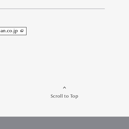
san.co.jp
Scroll to Top