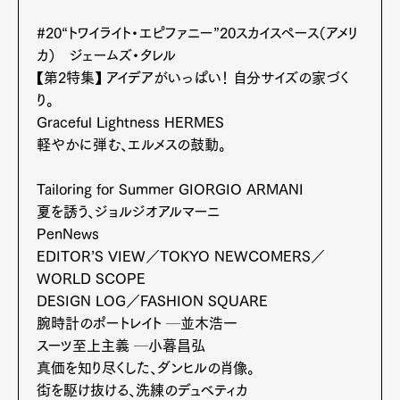
#20“トワイライト・エピファニー”20スカイスペース（アメリ
カ） ジェームズ・タレル
Pen Meet
【第2特集】 アイデアがいっぱい！ 自分サイズの家づく
り。
Pen international
Pen tw
Graceful Lightness HERMES
軽やかに弾む、エルメスの鼓動。
Tailoring for Summer GIORGIO ARMANI
夏を誘う、ジョルジオアルマーニ
PenNews
EDITOR’S VIEW／TOKYO NEWCOMERS／
WORLD SCOPE
DESIGN LOG／FASHION SQUARE
腕時計のポートレイト ─並木浩一
スーツ至上主義 ─小暮昌弘
真価を知り尽くした、ダンヒルの肖像。
街を駆け抜ける、洗練のデュベティカ