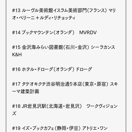
#13 ルーヴル美術館イスラム美術部門（フランス） マリ
オ・ベリーニ＋ルディ・リチョッティ
#14 ブックマウンテン（オランダ） MVRDV
#15 金沢海みらい図書館（石川・金沢） シーラカンス
K&H
Art&Design
Watch
Fashion
#16 ホテル・ドローグ（オランダ） ドローグ
Gourmet
Cars
#17 タケオキクチ渋谷明治通り本店（東京・原宿） スキ
Product
Culture
Lifestyle
ーマ建築計画
#18 JR岩見沢駅（北海道・岩見沢） ワークヴィジョン
ズ
Pen Membership
Magazine
Official Columnist
About
Contact
#19 イズ・ブックカフェ（静岡・伊豆） アトリエ・ワン