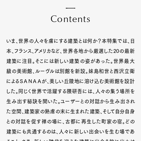
C
o
n
t
e
n
t
s
いま、世界の人々を虜にする建築とは何か？本特集では、日
本、フランス、アメリカなど、世界各地から厳選した20の最新
建築に注目。そこには新しい建築の姿があった。世界最大
級の美術館、ルーヴルは別館を新設。妹島和世と西沢立衛
によるＳＡＮＡＡが、美しい丘陵地に溶け込む美術館を設計
した。同じく世界で活躍する隈研吾には、人々の集う場所を
生み出す秘訣を聞いた。ユーザーとの対話から生み出され
た空間、建築家の熟慮の末に生まれた建築、そして自分自身
との対話を促す禅の場に、古都に再生した町家の宿。どの
建築にも共通するのは、人々に新しい出会いを生む場であ