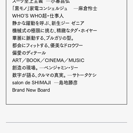
スーツ至上主義 ─小暮昌弘
Official Columnist
About
Contact
「黒モノ」家電コンシェルジュ ─麻倉怜士
WHO’S WHO超・仕事人
静かな躍動を呼ぶ、新生ジー ゼニア
機械式の極限に挑む、精緻なタグ・ホイヤー
Pen Meet
華麗に脈動する、ブルガリの型。
都会にフィットする、優美なドロウワー
Pen international
Pen tw
偏愛のディテール
ART／BOOK／CINEMA／MUSIC
創造の現場。 ─ベンジャミン・リー
数字が語る、クルマの真実。 ─サトータケシ
salon de SHIMAJI ─島地勝彦
Brand New Board