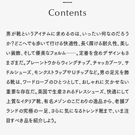
C
o
n
t
e
n
t
s
男が靴というアイテムに求めるのは、いったい何なのだろう
か？どこへでも歩いて行ける快適性、長く履ける耐久性、美し
い装飾、そして優美なフォルム……。定番を含めデザインもさ
まざまだ。プレーントウからウィングチップ、チャッカブーツ、サ
ドルシューズ、モンクストラップやＵチップなど。男の足元を飾
る靴は、ワードローブのひとつとして、おしゃれに欠かせない
重要な存在だ。英国で生産されるドレスシューズ、快適にして
上質なイタリア靴、有名メゾンのこだわりの逸品から、老舗ブ
ランドの究極の一足、さらに気になるトレンド靴まで、いま注
目すべき品を紹介しよう。