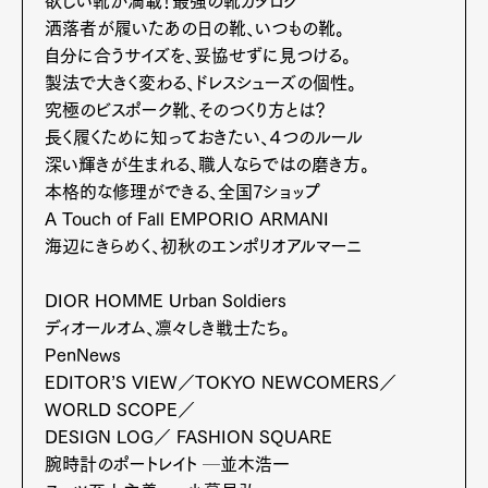
欲しい靴が満載！最強の靴カタログ
洒落者が履いたあの日の靴、いつもの靴。
自分に合うサイズを、妥協せずに見つける。
製法で大きく変わる、ドレスシューズの個性。
究極のビスポーク靴、そのつくり方とは？
長く履くために知っておきたい、４つのルール
深い輝きが生まれる、職人ならではの磨き方。
本格的な修理ができる、全国7ショップ
A Touch of Fall EMPORIO ARMANI
海辺にきらめく、初秋のエンポリオアルマーニ
Art&Design
Watch
Fashion
DIOR HOMME Urban Soldiers
Gourmet
Cars
ディオールオム、凛々しき戦士たち。
PenNews
Product
Culture
Lifestyle
EDITOR’S VIEW／TOKYO NEWCOMERS／
WORLD SCOPE／
DESIGN LOG／ FASHION SQUARE
腕時計のポートレイト ─並木浩一
Pen Membership
Magazine