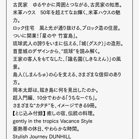
古民家 ゆるやかに周囲とつながる、古民家の知恵。
米軍ハウス 50年を超えてなお輝く、米軍ハウスの魅
力。
ロック住宅 風と光が通り抜ける、ブロック造の住居。
ついに開業！「星のや 竹富島」。
琉球武人の誇りをいまに伝える、「城（グスク）」の造形。
首里城のデザインから、“琉球”を読み解く。
王家の客人をもてなした、「識名園（しきなえん）」の風
景。
島人（しまんちゅ）の心を支える、さまざまな信仰のあり
方。
岡本太郎は、眩き島に何を見出したのか。
超入門編、 10分でわかる「うちなーぐち」。
Art&Design
Watch
Fashion
さまざまな“カタチ”を、イメージできる9冊。
Gourmet
Cars
【とじ込み付録】 癒しの宿、伝統の料理。
Product
Culture
Lifestyle
gently in the tropics Vacance Style
亜熱帯の休日、やわらかな時間。
Stylish Journey DUNHILL