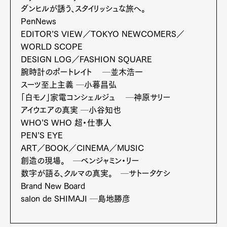
ダンヒルが誘う、スタイリッシュな旅へ。
Pen Membership
Magazine
PenNews
Official Columnist
About
EDITOR’S VIEW／TOKYO NEWCOMERS／
Contact
WORLD SCOPE
DESIGN LOG／FASHION SQUARE
腕時計のポートレイト ─並木浩一
スーツ至上主義 ─小暮昌弘
Pen Meet
「白モノ」家電コンシェルジュ ─神原サリー
Pen international
Pen tw
アイウエアの真実 ─小谷知也
WHO’S WHO 超・仕事人
PEN’S EYE
ART／BOOK／CINEMA／MUSIC
創造の現場。 ─ベンジャミン・リー
数字が語る、クルマの真実。 ─サトータケシ
Brand New Board
salon de SHIMAJI ─島地勝彦