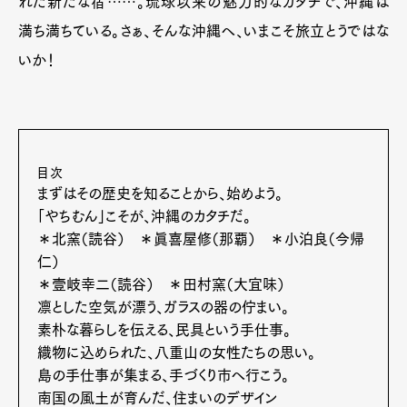
れた新たな宿……。琉球以来の魅力的なカタチで、沖縄は
満ち満ちている。さぁ、そんな沖縄へ、いまこそ旅立とうではな
いか！
目次
まずはその歴史を知ることから、始めよう。
「やちむん」こそが、沖縄のカタチだ。
＊北窯（読谷） ＊眞喜屋修（那覇） ＊小泊良（今帰
仁）
＊壹岐幸二（読谷） ＊田村窯（大宜味）
凛とした空気が漂う、ガラスの器の佇まい。
素朴な暮らしを伝える、民具という手仕事。
織物に込められた、八重山の女性たちの思い。
島の手仕事が集まる、手づくり市へ行こう。
南国の風土が育んだ、住まいのデザイン